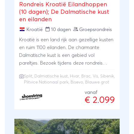
Rondreis Kroatië Eilandhoppen
(10 dagen); De Dalmatische kust
en eilanden
Kroatië
10 dagen
Groepsrondreis
Kroatië is een land rijk aan gezellige kusten
en ruim 1100 eilanden. De charmante
Dalmatische kust is een gebied vol
pareltjes. Bezoek tijdens deze rondreis
Kroatië 10 dagen voor single en solo
Split
, Dalmatische kust, Hvar, Brac, Vis, Sibenik,
reizigers de populaire eilanden Hvar en
Plitvice Nationaal park, Bisevo, Blauwe grot
Brac, maar ook het nog minder ontdekte
vanaf
eilandje Vis. Slenter door de gezellige
€ 2.099
straten van Split en het knusse Sibenik,
bezoek het Plitvice Nationaal park en
ontdek het natuurwonder op het eiland
Bisevo; de indrukwekkende blauwe grot.