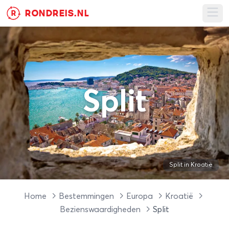
RONDREIS.NL
R
Ope
Split
Split in Kroatië
Home
Bestemmingen
Europa
Kroatië
Bezienswaardigheden
Split