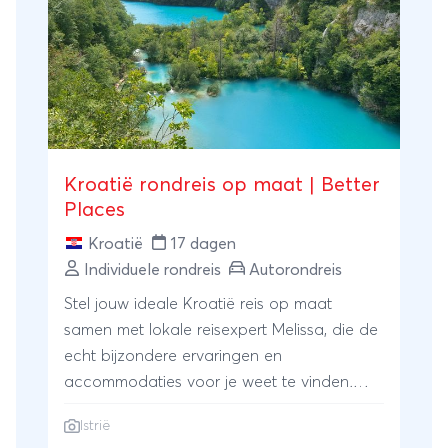
Kroatië rondreis op maat | Better
Places
Kroatië
17 dagen
Individuele rondreis
Autorondreis
Stel jouw ideale Kroatië reis op maat
samen met lokale reisexpert Melissa, die de
echt bijzondere ervaringen en
accommodaties voor je weet te vinden.
Tijdens deze route reis je van oost naar
Istrië
west, met onderweg de mooiste