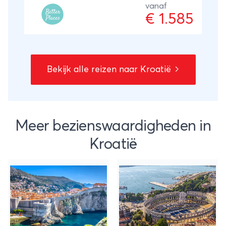
natuurparken, wandel-, fiets- en
vanaf
€ 1.585
boottochten en lokale proeverijen. Je
overnacht steeds in kleinschalige
accommodaties en eindigt ontspannen
aan de kust van Istrië. ANVR/SGR
Bekijk alle reizen naar Kroatië
Meer bezienswaardigheden in
Kroatië