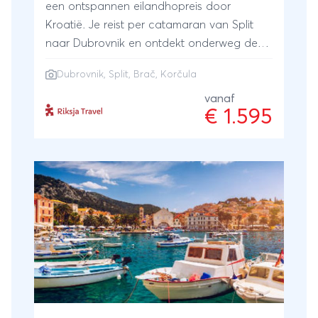
een ontspannen eilandhopreis door
Kroatië. Je reist per catamaran van Split
naar Dubrovnik en ontdekt onderweg de
charme van Brač en Korčula. Je verkent
Dubrovnik
,
Split
, Brač, Korčula
eeuwenoude stadjes, proeft lokale wijnen,
wandelt naar uitzichten over azuurblauwe
vanaf
€ 1.595
baaien en geniet van de mediterrane
keuken. Een zomerse reis vol variatie en
ontspanning, met ruimte voor avontuur én
rust.