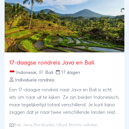
17-daagse rondreis Java en Bali
Indonesië
,
Bali
17 dagen
Individuele rondreis
Een 17-daagse rondreis naar Java en Bali is echt
iets om naar uit te kijken. Ze zijn beiden Indonesisch,
maar tegelijkertijd totaal verschillend. Je kunt bijna
zeggen dat je naar twee verschillende landen reist,
waar ze dezelfde taal spreken.Deze reis laat je niet
Bali
,
Java
,
Borobudur
,
Ubud
,
Bromo vulkaan
,
alleen alle hoogtepunten van Java en Bali zien,