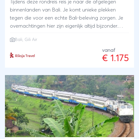
Tijdens deze rondreis reis je naar de afgelegen
binnenlanden van Bali. Je komt unieke plekken
tegen die voor een echte Bali-beleving zorgen. Je
overnachtingen hier zijn eigenlijk altijd bijzonder.
Verder sluit je de reis af op het paradijselijke eiland
Bali
, Gili Air
Gili Air, met witte stranden uit het boekje.
vanaf
€ 1.175