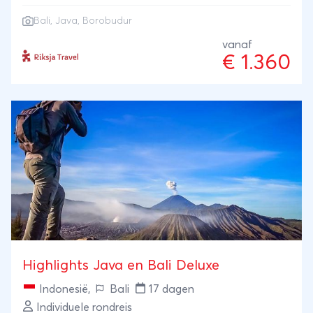
vulkanen. Je overnacht tussen de rijstvelden van Bali
Bali
,
Java
,
Borobudur
en hebt een relaxt einde aan het strand.
vanaf
€ 1.360
Highlights Java en Bali Deluxe
Indonesië
,
Bali
17 dagen
Individuele rondreis