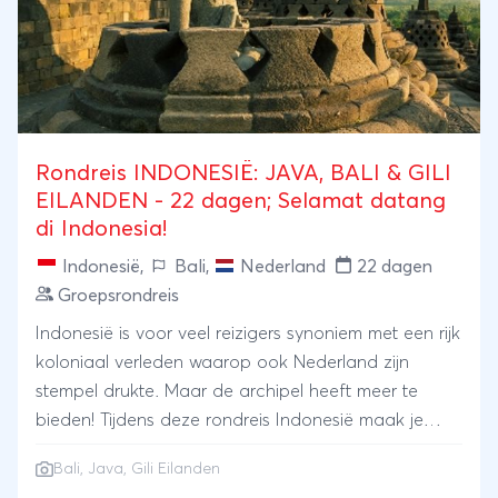
Rondreis INDONESIË: JAVA, BALI & GILI
EILANDEN - 22 dagen; Selamat datang
di Indonesia!
Indonesië
,
Bali
,
Nederland
22 dagen
Groepsrondreis
Indonesië is voor veel reizigers synoniem met een rijk
koloniaal verleden waarop ook Nederland zijn
stempel drukte. Maar de archipel heeft meer te
bieden! Tijdens deze rondreis Indonesië maak je
kennis met sensationele rijstterrassen, werkende
Bali
,
Java
,
Gili Eilanden
vulkanen en het strand en de onderwaterwereld van