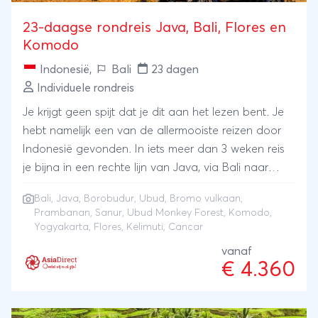
23-daagse rondreis Java, Bali, Flores en
Komodo
Indonesië
,
Bali
23 dagen
Individuele rondreis
Je krijgt geen spijt dat je dit aan het lezen bent. Je
hebt namelijk een van de allermooiste reizen door
Indonesië gevonden. In iets meer dan 3 weken reis
je bijna in een rechte lijn van Java, via Bali naar
Flores en Komodo, en ga je met een boogje terug
Bali
,
Java
,
Borobudur
,
Ubud
,
Bromo vulkaan
,
naar Bali voor een paar dagen aan het strand van
Prambanan
,
Sanur
,
Ubud Monkey Forest
,
Komodo
,
Sanur.Er wordt op deze reis geen tijd verspild, alles
Yogyakarta
,
Flores
, Kelimuti, Cancar
wat je op deze bijzondere route moet zien, zit erin.
vanaf
Je gaat naar de komodovaranen in Komodo
€ 4.360
National Park. Deze giganten leven alleen hier in het
wild. Hoe speciaal is dat? Je bezoekt ook twee van
de grootste tempelcomplexen ter wereld: de hindoe