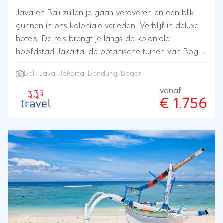
Java en Bali zullen je gaan veroveren en een blik
gunnen in ons koloniale verleden. Verblijf in deluxe
hotels. De reis brengt je langs de koloniale
hoofdstad Jakarta, de botanische tuinen van Bogor
en het gezellige Bandung. Onderweg geniet je van
Bali
,
Java
,
Jakarta
,
Bandung
,
Bogor
de bijzondere natuur met zijn vulkanen, kratermeren
en rijstvelden.
vanaf
€ 1.756