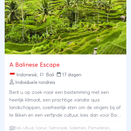
tempel Prambanan en de boeddhistische
Borobudur, die toevallig beiden bij Yogyakarta zijn
gebouwd.Op Java trek je door het bizarre
maandlandschap van de vulkaan Mount Bromo en
op Flores maak je de zonsopkomst mee vanaf een
andere vulkaan. Je ziet de mooiste rijstterrassen van
Bali en de unieke cirkelvormige spinnenwebvormige
rijstvelden van Cancar.Je kunt gaan riverraften, naar
A Balinese Escape
het apenbos van Ubud, gaat varen en slapen op
een boot in Komodo, naar het 'kokende meer' van
Indonesië
,
Bali
17 dagen
Kelimuti, fietsen op Bali, zwemmen en snorkelen.....
Individuele rondreis
Zoals gezegd: je hebt een van de allermooiste
Bent u op zoek naar een bestemming met een
reizen door Indonesië gevonden!!
heerlijk klimaat, een prachtige variatie qua
landschappen, overheerlijk eten om de vingers bij af
te likken en een verfijnde cultuur, kies dan voor Bali!
De ontspannen sfeer en unieke activiteiten dragen
Bali
,
Ubud
,
Sanur
,
Seminyak
,
Sidemen
, Pemuteran,
al jaren bij aan de populariteit van dit eiland. Bali