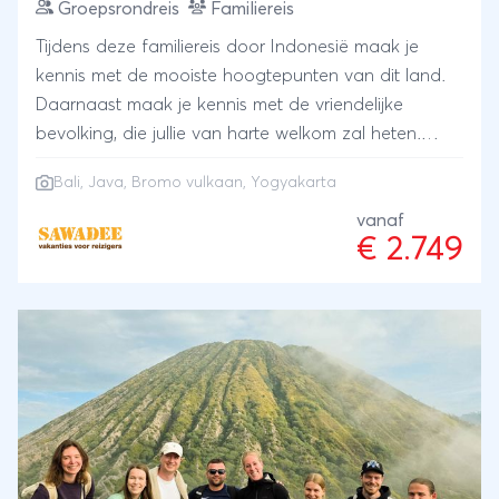
Groepsrondreis
Familiereis
Tijdens deze familiereis door Indonesië maak je
kennis met de mooiste hoogtepunten van dit land.
Daarnaast maak je kennis met de vriendelijke
bevolking, die jullie van harte welkom zal heten.
Activiteiten en cultuur wisselen zich tijdens deze
Bali
,
Java
,
Bromo vulkaan
,
Yogyakarta
reis in een prettig tempo af. De eilanden Java en
Bali bieden een enorme variatie
vanaf
€ 2.749
van bezienswaardigheden aan: de paleizen van de
sultanstad Yogyakarta, de spectaculaire Bromo
vulkaan en de prachtige rijstvelden. Naast alle
bekende hoogtepunten bezoeken jullie ook de niet-
toeristische binnenlanden van Java en Bali.
Natuurlijk is er ook voldoende tijd om samen te
ontspannen aan het zwembad bij diverse hotels of
op de mooiste stranden. Laat je tijdens deze
familiereis door Indonesië verrassen door het