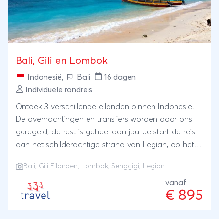
Bali, Gili en Lombok
Indonesië
,
Bali
16 dagen
Individuele rondreis
Ontdek 3 verschillende eilanden binnen Indonesië.
De overnachtingen en transfers worden door ons
geregeld, de rest is geheel aan jou! Je start de reis
aan het schilderachtige strand van Legian, op het
godeneiland Bali. Vervolgens vertrek je per boot
Bali
,
Gili Eilanden
,
Lombok
,
Senggigi
, Legian
naar het voor de noordwestkust van Lombok
gelegen Gili Trawangan, gevolgd door een verblijf in
vanaf
€ 895
de badplaats Senggigi op Lombok.