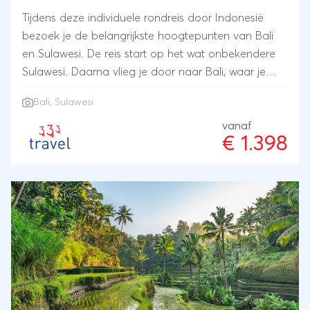
indrukwekkende rijstvelden, lokale dorpjes,
Tijdens deze individuele rondreis door Indonesië
verscholen baaien, mystieke tempels en heerlijke
bezoek je de belangrijkste hoogtepunten van Bali
stranden.
en Sulawesi. De reis start op het wat onbekendere
Sulawesi. Daarna vlieg je door naar Bali, waar je
diverse belangrijke tempels, prachtige natuur en
Bali
,
Sulawesi
slapende vulkanen kunt zien.
vanaf
€ 1.398