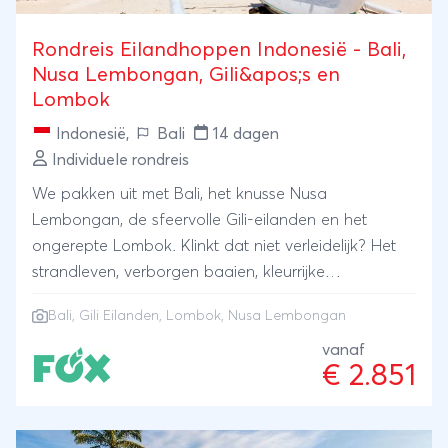
Rondreis Eilandhoppen Indonesië - Bali,
Nusa Lembongan, Gili&apos;s en
Lombok
Indonesië
,
Bali
14 dagen
Individuele rondreis
We pakken uit met Bali, het knusse Nusa
Lembongan, de sfeervolle Gili-eilanden en het
ongerepte Lombok. Klinkt dat niet verleidelijk? Het
strandleven, verborgen baaien, kleurrijke
onderwaterwerelden en authentieke dorpjes
Bali
,
Gili Eilanden
,
Lombok
, Nusa Lembongan
wachten op je. Naast afwisselende excursies zoals
een snorkeltrip en boottocht is er voldoende vrije
vanaf
€ 2.851
tijd.