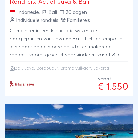
Rondreis: Actief Java & Bali
Indonesië
,
Bali
20 dagen
Individuele rondreis
Familiereis
Combineer in een kleine drie weken de
hoogtepunten van Java en Bali . Het reistempo ligt
iets hoger en de stoere activiteiten maken de
rondreis vooral geschikt voor kinderen vanaf 8 jaar
en tieners. Je gaat op foodsafari in Jakarta,
Bali
,
Java
,
Borobudur
,
Bromo vulkaan
,
Jakarta
bezoekt de mystieke Borobudur, met de trein reis je
dwars door Oost-Java en je gaat op jeep-expeditie
vanaf
€ 1.550
naar de Bromovulkaan. Op Bali vind je de rust aan
een van de stranden, fiets je langs groene rijstvelden
en ontdek je al snorkelend de onderwaterwereld.