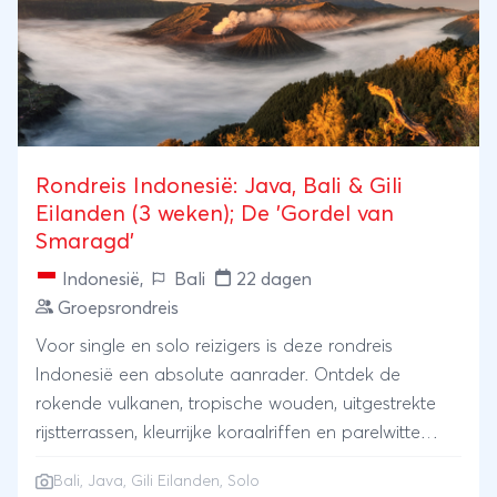
Rondreis Indonesië: Java, Bali & Gili
Eilanden (3 weken); De 'Gordel van
Smaragd'
Indonesië
,
Bali
22 dagen
Groepsrondreis
Voor single en solo reizigers is deze rondreis
Indonesië een absolute aanrader. Ontdek de
rokende vulkanen, tropische wouden, uitgestrekte
rijstterrassen, kleurrijke koraalriffen en parelwitte
stranden van Java en Bali, en geniet van de
Bali
,
Java
,
Gili Eilanden
,
Solo
idyllische sfeer op de lieflijke Gili Eilanden. Tijdens de