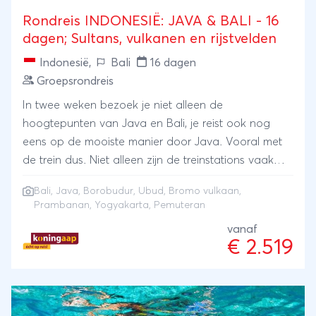
Rondreis INDONESIË: JAVA & BALI - 16
dagen; Sultans, vulkanen en rijstvelden
Indonesië
,
Bali
16 dagen
Groepsrondreis
In twee weken bezoek je niet alleen de
hoogtepunten van Java en Bali, je reist ook nog
eens op de mooiste manier door Java. Vooral met
de trein dus. Niet alleen zijn de treinstations vaak
historische gebouwen, het uitzicht onderweg is om
Bali
,
Java
,
Borobudur
,
Ubud
,
Bromo vulkaan
,
je vingers bij af te likken. Geen eindeloos asfalt of
Prambanan
,
Yogyakarta
, Pemuteran
filerijden, maar groene rijstvelden en vulkanen.
vanaf
Benieuwd naar wat je verder zoal te wachten staat?
€ 2.519
Dwaal in Yogyakarta rond in het paleis van de
Sultan en verbaas je over de schoonheid van de
heiligdommen Borobudur en Prambanan. Beklim de
kraterrand van de Bromo vulkaan en herken de