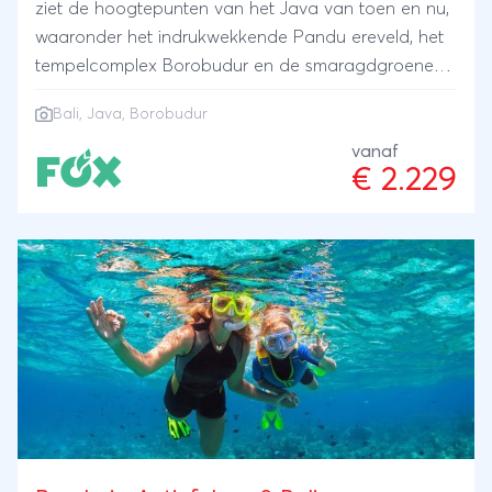
ziet de hoogtepunten van het Java van toen en nu,
waaronder het indrukwekkende Pandu ereveld, het
tempelcomplex Borobudur en de smaragdgroene
rijstvelden. We sluiten de reis af op het tropische
Bali
,
Java
,
Borobudur
eiland Bali.
vanaf
€ 2.229