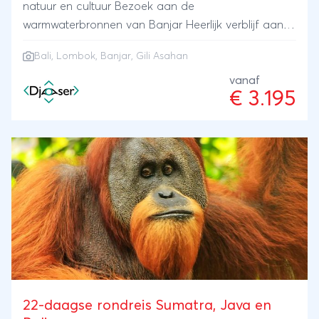
natuur en cultuur Bezoek aan de
warmwaterbronnen van Banjar Heerlijk verblijf aan
het strand van Gili Asahan
Bali
,
Lombok
, Banjar, Gili Asahan
vanaf
€ 3.195
22-daagse rondreis Sumatra, Java en