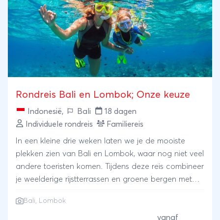
overblijfselen van het Nederlands koloniale verleden.
Luieren en snorkelen doe je op Bali op de stranden
van Pemuteran en in het West-Bali Nationaal park
voordat je je reis afsluit in Ubud, het cultureel hart
van het eiland.
Rondreis Bali en Lombok; Onze keuze
Indonesië
,
Bali
18 dagen
Individuele rondreis
Familiereis
In een kleine drie weken laten we je de mooiste
plekken zien van Bali en Lombok, waar nog niet veel
andere toeristen komen. Tijdens deze reis combineer
je weelderige rijstterrassen en groene bergen met
witte stranden en blauwe zee. Verblijf in
Bali
,
Lombok
familievriendelijke hotels en bungalows weg van de
massa.
vanaf