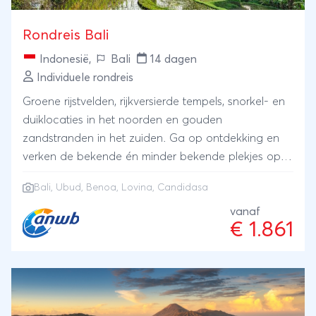
Rondreis Bali
Indonesië
,
Bali
14 dagen
Individuele rondreis
Groene rijstvelden, rijkversierde tempels, snorkel- en
duiklocaties in het noorden en gouden
zandstranden in het zuiden. Ga op ontdekking en
verken de bekende én minder bekende plekjes op
betoverend Bali, van Benoa tot Ubud en van Lovina
Bali
,
Ubud
, Benoa, Lovina, Candidasa
tot Candidasa en de gezelligheid aan de stranden
in het zuiden.
vanaf
€ 1.861