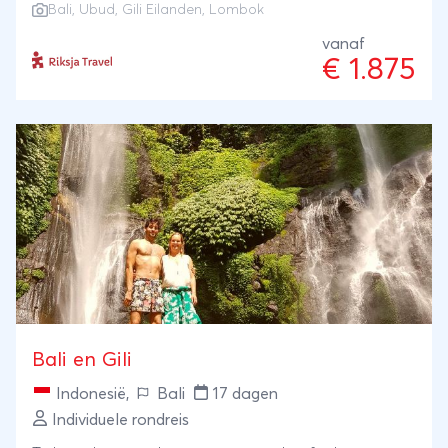
Bali
,
Ubud
,
Gili Eilanden
,
Lombok
eiland wat je zoekt. De perfecte 3-weekse getaway
voor Indonesië.
vanaf
€ 1.875
Bali en Gili
Indonesië
,
Bali
17 dagen
Individuele rondreis