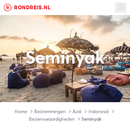
RONDREIS.NL
R
Ope
Seminyak
Home
Bestemmingen
Azië
Indonesië
Bezienswaardigheden
Seminyak