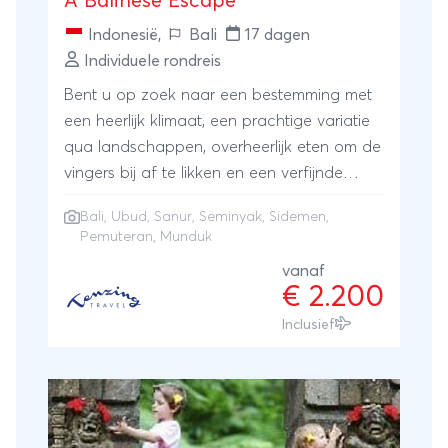
A Balinese Escape
Indonesië
,
Bali
17 dagen
Individuele rondreis
Bent u op zoek naar een bestemming met
een heerlijk klimaat, een prachtige variatie
qua landschappen, overheerlijk eten om de
vingers bij af te likken en een verfijnde
cultuur, kies dan voor Bali! De ontspannen
Bali
,
Ubud
,
Sanur
,
Seminyak
,
Sidemen
,
sfeer en unieke activiteiten dragen al jaren
Pemuteran, Munduk
bij aan de populariteit van dit eiland. Bali
vanaf
wordt ook wel ‘Het Eiland der Goden’
€ 2.200
genoemd; deze worden overal vereerd met
Inclusief
sierlijke tempels en kleurrijke offers die
onderdeel uitmaken van het dagelijks leven.
Na een ontspannen start in de trendy
badplaats Seminyak neemt deze reis u
vervolgens mee naar de authentieke,