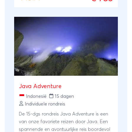
groot, het niveau van de hotels is erg goed
en Bali is natuurlijk een schitterend eiland
met een enorme variatie aan natuur, cultuur
en stranden.
Java Adventure
Indonesië
15 dagen
Individuele rondreis
De 15-dgs rondreis Java Adventure is een
van onze favoriete reizen door Java. Een
spannende en avontuurlijke reis boordevol