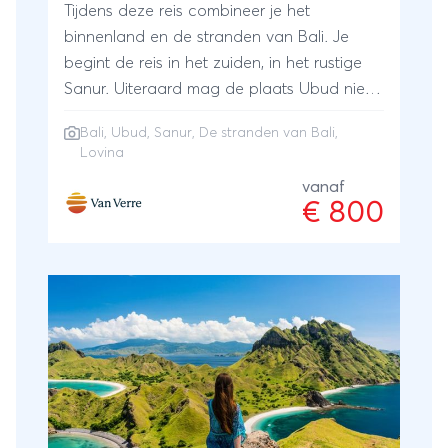
Tijdens deze reis combineer je het
binnenland en de stranden van Bali. Je
begint de reis in het zuiden, in het rustige
Sanur. Uiteraard mag de plaats Ubud niet
ontbreken, gelegen in de bergen en het
Bali
,
Ubud
,
Sanur
,
De stranden van Bali
,
domein van de vele kunstenaars die er
Lovina
wonen en natuurlijk bekend vanwege de
vanaf
prachtige rijstterrassen! Ook doe je de
€ 800
plaats Lovina aan, waar je dolfijnen kunt
spotten. Tijdens de reizen tussen de
plaatsen zie je het prachtige binnenland
van Bali! Bij Van Verre stel je jouw eigen reis
samen. Laat je inspireren door dit
reisschema. Geef jouw persoonlijke wensen
en ideeën door en de reis wordt op maat
voor je samengesteld. Ook de
vertrekdatum bepaal jezelf!