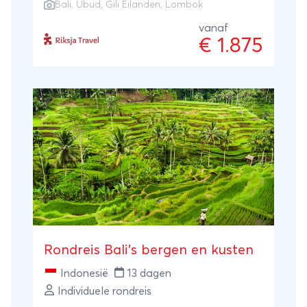
Bali
,
Ubud
,
Gili Eilanden
,
Lombok
een avontuurlijke nacht op een
onbewoond Gili-eiland wat je zoekt. De
vanaf
€ 1.875
perfecte 3-weekse getaway voor
Indonesië.
Rondreis Bali's bergen en kusten
Indonesië
13 dagen
Individuele rondreis