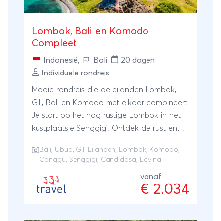
Lombok, Bali en Komodo
Compleet
Indonesië
,
Bali
20 dagen
Individuele rondreis
Mooie rondreis die de eilanden Lombok,
Gili, Bali en Komodo met elkaar combineert.
Je start op het nog rustige Lombok in het
kustplaatsje Senggigi. Ontdek de rust en
schoonheid van het eiland op de fiets. Op
Bali
,
Ubud
,
Gili Eilanden
,
Lombok
,
Komodo
,
Gili Trawangan geniet je van spierwitte
Canggu
,
Senggigi
, Candidasa, Lovina
stranden en de onderwaterwereld. Op
vanaf
godeneiland Bali verken je o.a. Candidasa,
€ 2.034
Lovina en Ubud. En op Komodo ga je op
zoek naar de Komodo varaan. Eindig aan
het strand van Canggu.