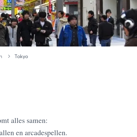
en
Tokyo
omt alles samen:
llen en arcadespellen.