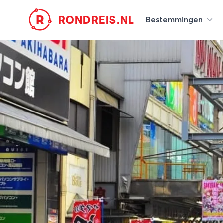
R
RONDREIS.NL
Bestemmingen