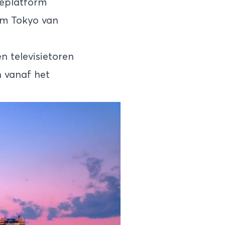
ieplatform
 om Tokyo van
 televisietoren
 vanaf het