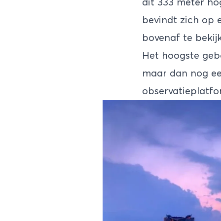
dit 333 meter ho
bevindt zich op 
bovenaf te bekij
Het hoogste gebo
maar dan nog ee
observatieplatfo