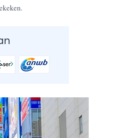
gekeken.
an