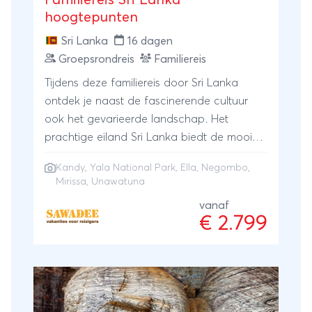
hoogtepunten
Sri Lanka
16 dagen
Groepsrondreis
Familiereis
Tijdens deze familiereis door Sri Lanka
ontdek je naast de fascinerende cultuur
ook het gevarieerde landschap. Het
prachtige eiland Sri Lanka biedt de mooiste
elementen van Azië, zonder veel lange
Kandy
,
Yala National Park
,
Ella
,
Negombo
,
reisdagen. We bezoeken oude steden en
Mirissa
,
Unawatuna
fietsen door traditionele dorpjes. Het
vanaf
vervoer gaat met onze eigen bus en we
€ 2.799
nemen een keer de lokale trein. Tijdens
optionele jeepsafari's ga je op zoek naar
wilde dieren die in de nationale parken van
Sri Lanka leven. We eindigen deze rondreis
in Sri Lanka aan de kust met witte