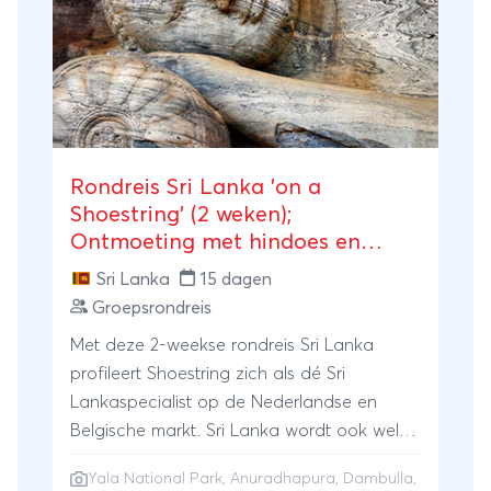
zandstranden, waar je heerlijk kunt
ontspannen.
Rondreis Sri Lanka 'on a
Shoestring' (2 weken);
Ontmoeting met hindoes en
boeddhisten
Sri Lanka
15 dagen
Groepsrondreis
Met deze 2-weekse rondreis Sri Lanka
profileert Shoestring zich als dé Sri
Lankaspecialist op de Nederlandse en
Belgische markt. Sri Lanka wordt ook wel
de 'Parel van de Indische Oceaan'
Yala National Park
, Anuradhapura, Dambulla,
genoemd! Dit betoverende eiland biedt een