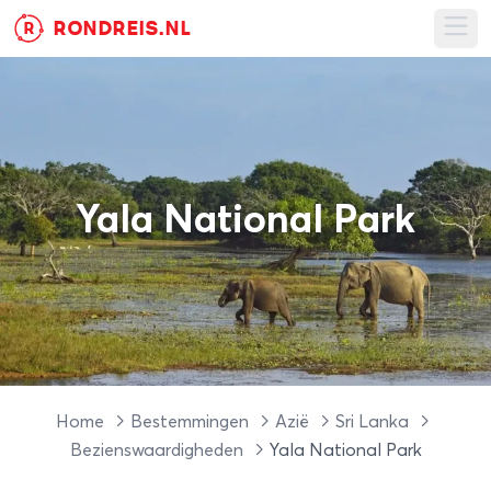
RONDREIS.NL
R
Ope
Yala National Park
Home
Bestemmingen
Azië
Sri Lanka
Bezienswaardigheden
Yala National Park