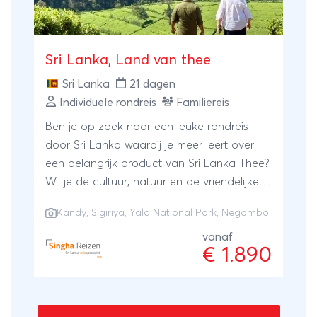
Sri Lanka, Land van thee
Sri Lanka
21 dagen
Individuele rondreis
Familiereis
Ben je op zoek naar een leuke rondreis
door Sri Lanka waarbij je meer leert over
een belangrijk product van Sri Lanka Thee?
Wil je de cultuur, natuur en de vriendelijke
mensen echt leren kennen? Sri Lanka staat
Kandy
,
Sigiriya
,
Yala National Park
,
Negombo
ook wel bekend als het land van de thee, je
hebt hier diverse theeplantages en
vanaf
€ 1.890
theefabrieken. Tijdens deze 21-daagse reis
kun je genieten van de hoogtepunten uit
de culturele driehoek en heerlijk
ontspannen aan het strand.HIGHLIGHTS -