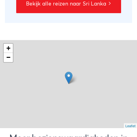
Bekijk alle reizen naar Sri Lanka
Verblijf in een echte theefabriek en
kleinschalige hotels - Inclusief Negombo
Lagune boot tour- Overnachting in het
Galle VOC Fort - Bezoek Sigiriya en Kandy
- Jeepsafari in het Yala National Park -
Bezoek aan theeplantage en theefabriek -
+
Thuis lunchen bij Oma Chooty thuis
−
Leaflet