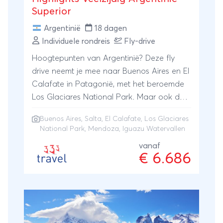
Superior
Argentinië
18 dagen
Individuele rondreis
Fly-drive
Hoogtepunten van Argentinië? Deze fly
drive neemt je mee naar Buenos Aires en El
Calafate in Patagonië, met het beroemde
Los Glaciares National Park. Maar ook de
wijstreken van Mendoza en de
Buenos Aires
,
Salta
,
El Calafate
,
Los Glaciares
sprookjesachtige valleien van Salta en de
National Park
,
Mendoza
,
Iguazu Watervallen
Iguazu watervallen.
vanaf
€ 6.686