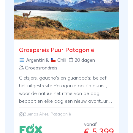
Groepsreis Puur Patagonië
Argentinië
,
Chili
20 dagen
Groepsrondreis
Gletsjers, gaucho's en guanaco's: beleef
het uitgestrekte Patagonië op z'n puurst,
waar de natuur het ritme van de dag
bepaalt en elke dag een nieuw avontuur
brengt. Van passievolle steden tot stille
Buenos Aires
, Patagonië
ijsmassa's, van pinguïns tot condors, deze
reis is een ontdekkingstocht vol contrasten,
vanaf
€ 5.399
verwondering en onvergetelijke momenten.