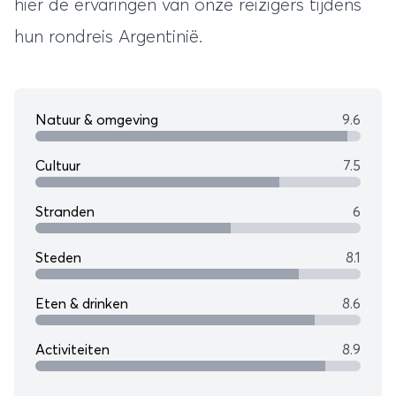
hier de ervaringen van onze reizigers tijdens
hun
rondreis Argentinië
.
Natuur & omgeving
9.6
Cultuur
7.5
Stranden
6
Steden
8.1
Eten & drinken
8.6
Activiteiten
8.9