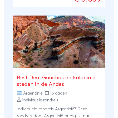
Vuurland en buurland Chili. Een ware
ontdekkingstocht naar het ‘Einde van de
Wereld’!
Best Deal Gauchos en koloniale
steden in de Andes
Argentinië
16 dagen
Individuele rondreis
Individuele rondreis Argentinië? Deze
rondreis door Argentinië brengt je naast