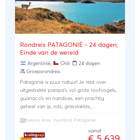
Rondreis PATAGONIË - 24 dagen;
Einde van de wereld
Argentinië
,
Chili
24 dagen
Groepsrondreis
Patagonië is puur natuur! Je reist over
uitgestrekte pampa’s vol grote roofvogels,
guanaco’s en nandoes, een prachtig
geheel van ijs, rots, grasvlaktes,
vergezichten, koele luchten en een
Buenos Aires
, Vuurland, Patagonië
hartelijke bevolking. Op deze rondreis door
Patagonië zul je vanuit de Argentijnse
vanaf
€ 5.639
hoofdstad Buenos Aires afdalen naar