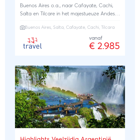
Buenos Aires o.a., naar Cafayate, Cachi,
Salta en Tilcare in het majestueuze Andes
gebergte.
Buenos Aires
,
Salta
, Cafayate, Cachi, Tilcara
vanaf
€ 2.985
Highlights Veelzijdig Argentinië