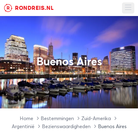
RONDREIS.NL
R
Ope
Buenos Aires
Home
Bestemmingen
Zuid-Amerika
Argentinië
Bezienswaardigheden
Buenos Aires