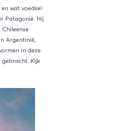
s en wat voedsel
r Patagonië. Hij
 Chileense
 in
Argentinië
,
vormen in deze
 gebracht. Kijk