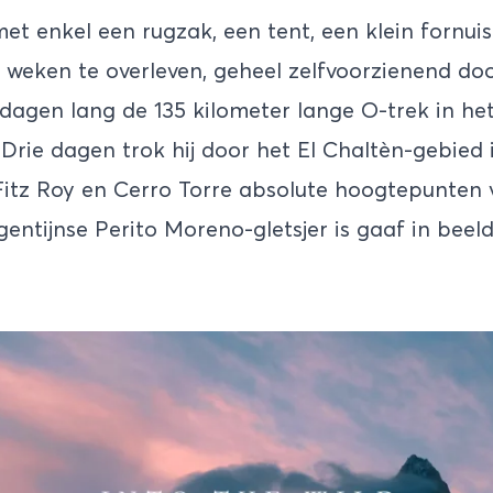
et enkel een rugzak, een tent, een klein fornui
 weken te overleven, geheel zelfvoorzienend doo
agen lang de 135 kilometer lange O-trek in het
. Drie dagen trok hij door het El Chaltèn-gebied
itz Roy en Cerro Torre absolute hoogtepunten 
entijnse Perito Moreno-gletsjer is gaaf in beeld