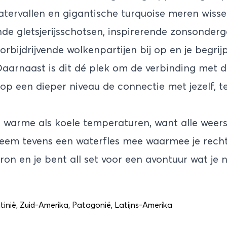
atervallen en gigantische turquoise meren wissel
de gletsjerijsschotsen, inspirerende zonsonder
oorbijdrijvende wolkenpartijen bij op en je begrij
 Daarnaast is dit dé plek om de verbinding met d
op een dieper niveau de connectie met jezelf, te
p warme als koele temperaturen, want alle weers
eem tevens een waterfles mee waarmee je recht
bron en je bent all set voor een avontuur wat je 
tinië
,
Zuid-Amerika
,
Patagonië
,
Latijns-Amerika