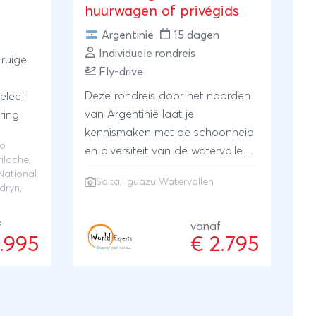
huurwagen of privégids
Argentinië
15 dagen
Individuele rondreis
 ruige
Fly-drive
Deze rondreis door het noorden
eleef
van Argentinië laat je
ring
kennismaken met de schoonheid
no
en diversiteit van de watervallen
iloche
,
van Iguazu de provincie Salta. Je
National
Salta
,
Iguazu Watervallen
mag tijdens deze reis naar
dryn
,
Argentinië spectaculaire natuur,
gastronomie, kleurrijke canyons
f
vanaf
7.995
€ 2.795
maar ook authentieke dorpjes
verwachten! Je verblijf in het
tropisch regenwoud van Iguazu,
bezoekt naast de Argentijnse