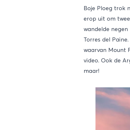
Boje Ploeg trok m
erop uit om twee
wandelde negen d
Torres del Paine
waarvan Mount F
video. Ook de Arg
maar!