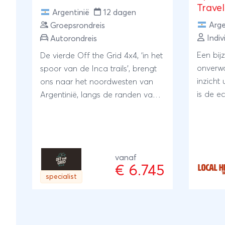
Travel
Argentinië
12 dagen
Arge
Groepsrondreis
Indiv
Autorondreis
Een bij
De vierde Off the Grid 4x4, ‘in het
onverwa
spoor van de Inca trails’, brengt
inzicht 
ons naar het noordwesten van
is de e
Argentinië, langs de randen van
Regel j
de Andes, naar grote hoogten.
een reis
onze lo
zelf en
vanaf
kennis r
€ 6.745
kleinsch
specialist
toch?