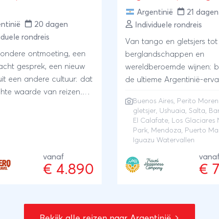
Argentinië
21 dagen
ntinië
20 dagen
Individuele rondreis
iduele rondreis
Van tango en gletsjers tot
zondere ontmoeting, een
berglandschappen en
cht gesprek, een nieuw
wereldberoemde wijnen: b
uit een andere cultuur: dat
de ultieme Argentinië-erva
chte waarde van reizen.
Buenos Aires
,
Perito More
e Argentinië rondreis met
gletsjer
,
Ushuaia
,
Salta
,
Bar
specialist ter plaatse,
El Calafate
,
Los Glaciares 
cal Hero's. Zij wonen er
Park
,
Mendoza
,
Puerto Ma
Iguazu Watervallen
 met hun ervaring en
egelen zij je reis:
vanaf
vana
€ 4.890
€ 
alig en lokaal. Bijzonder
Bekijk alle reizen naar Argentinië