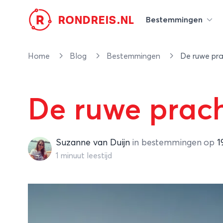
R
RONDREIS.NL
Bestemmingen
Home
Blog
Bestemmingen
De ruwe pra
De ruwe prach
Suzanne van Duijn
Suzanne van Duijn
in
bestemmingen
op
1
1 minuut leestijd