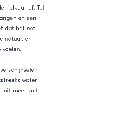
en elkaar af. Tel
gangen en een
pt dat het net
e natuur, en
 voelen.
verschijnselen
streeks water
nooit meer zult