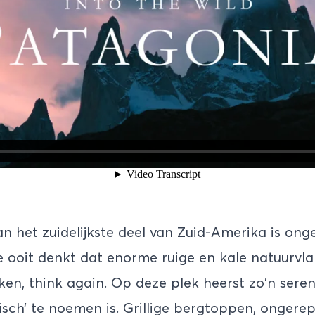
n het zuidelijkste deel van Zuid-Amerika is onge
e ooit denkt dat enorme ruige en kale natuurvl
en, think again. Op deze plek heerst zo'n sereni
sch’ te noemen is. Grillige bergtoppen, ongerept