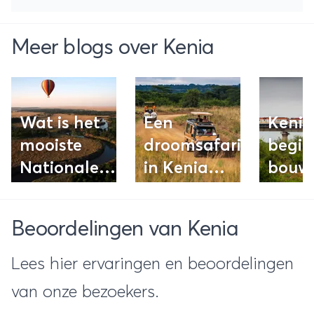
Meer blogs over Kenia
Wat is het
Een
Kenia
mooiste
droomsafari
begin
Nationale
in Kenia
bouw
Park van
plannen?
nieu
Kenia?
Lees onze
spoo
Beoordelingen van Kenia
vijf beste
tips!
Lees hier ervaringen en beoordelingen
van onze bezoekers.