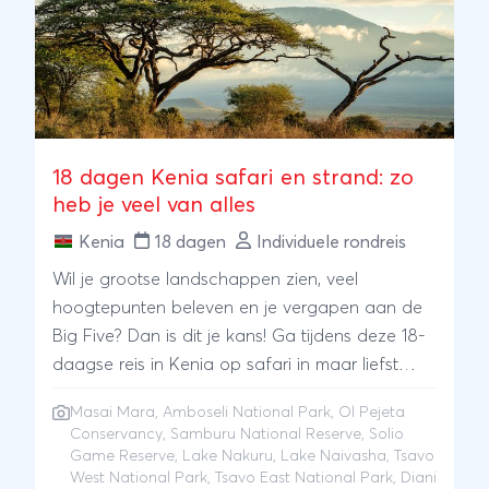
18 dagen Kenia safari en strand: zo
heb je veel van alles
Kenia
18 dagen
Individuele rondreis
Wil je grootse landschappen zien, veel
hoogtepunten beleven en je vergapen aan de
Big Five? Dan is dit je kans! Ga tijdens deze 18-
daagse reis in Kenia op safari in maar liefst
negen verschillende nationale parken, voordat
Masai Mara
,
Amboseli National Park
, Ol Pejeta
je je vakantie eindigt met een paar heerlijke
Conservancy, Samburu National Reserve, Solio
dagen aan het strand.Als er ooit een kans was
Game Reserve, Lake Nakuru, Lake Naivasha, Tsavo
om alle leden van de Big Five te zien, dan is dat
West National Park, Tsavo East National Park, Diani