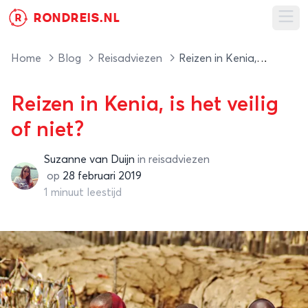
RONDREIS.NL
R
Ope
Home
Blog
Reisadviezen
Reizen in Kenia, is het veilig of niet?
Reizen in Kenia, is het veilig
of niet?
Suzanne van Duijn
in
reisadviezen
Suzanne van Duijn
op
28 februari 2019
1 minuut leestijd