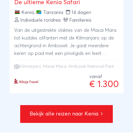
De ultieme Kenia Safari
Kenia
,
Tanzania
14 dagen
Individuele rondreis
Familiereis
Van de uitgestrekte vlaktes van de Masai Mara
tot kuddes olifanten met de Kilimanjaro op de
achtergrond in Amboseli. Je gaat meerdere
keren op pad met een privégids en leert
onderweg alles over de dieren en natuur.
Kilimanjaro
,
Masai Mara
,
Amboseli National Park
Tussendoor is er ruimte om te ontspannen op
fijne, kindvriendelijke plekken. Een afwisselend
vanaf
€ 1.300
avontuur waarbij elke safaridag weer anders is
en jullie samen herinneringen maken.
Bekijk alle reizen naar Kenia