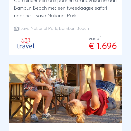
Combineer een ontspannen strandvakantie aan
National Park zijn het opnieuw kuddes olifanten
Bamburi Beach met een tweedaagse safari
die je weg kruisen en als klap op de vuurpijl
naar het Tsavo National Park.
passeren alle leden van de Big Five nog een
keer de revue in Tsavo West en Tsavo East
Tsavo National Park
, Bamburi Beach
National Park. Je reis eindig je aan het
vanaf
tropische Diani Beach, waar je geniet van zon,
€ 1.696
zee en strand en leuke watersportactiviteiten
kunt ondernemen. Deze 18-daagse Kenia
safari- en strand rondreis is het bewijs dat
perfectie wel degelijk bestaat.