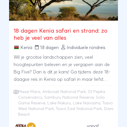
18 dagen Kenia safari en strand: zo
heb je veel van alles
Kenia
18 dagen
Individuele rondreis
Wil je grootse landschappen zien, veel
hoogtepunten beleven en je vergapen aan de
Big Five? Dan is dit je kans! Ga tijdens deze 18-
daagse reis in Kenia op safari in maar liefst
negen verschillende nationale parken, voordat
Masai Mara
,
Amboseli National Park
, Ol Pejeta
je je vakantie eindigt met een paar heerlijke
Conservancy, Samburu National Reserve, Solio
dagen aan het strand.Als er ooit een kans was
Game Reserve, Lake Nakuru, Lake Naivasha, Tsavo
om alle leden van de Big Five te zien, dan is dat
West National Park, Tsavo East National Park, Diani
Beach
met deze reis. Allereerst ga je naar het Ol’
Pejeta Conservancy dat bekend staat om haar
vanaf