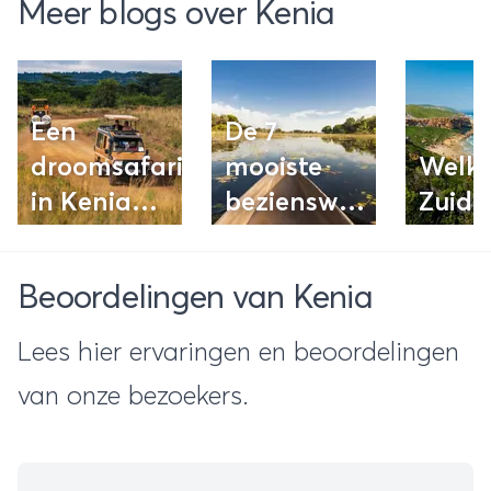
Meer blogs over Kenia
Een
De 7
droomsafari
mooiste
Welko
in Kenia
bezienswaardighede
Zuid-
plannen?
van
Lees onze
Botswana
Beoordelingen van Kenia
vijf beste
tips!
Lees hier ervaringen en beoordelingen
van onze bezoekers.