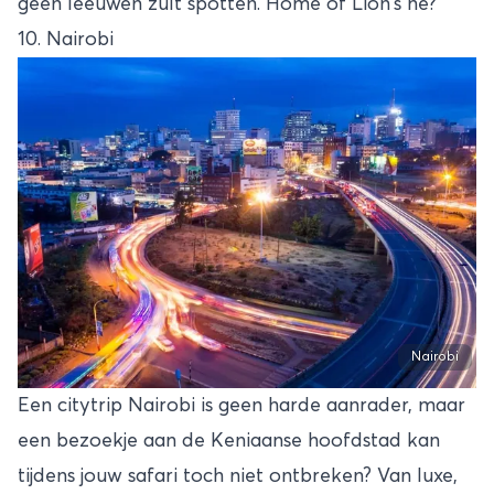
geen leeuwen zult spotten. Home of Lion’s hè?
10. Nairobi
Nairobi
Een citytrip Nairobi is geen harde aanrader, maar
een bezoekje aan de Keniaanse hoofdstad kan
tijdens jouw safari toch niet ontbreken? Van luxe,