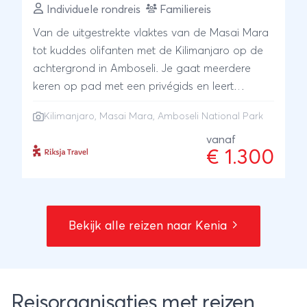
Individuele rondreis
Familiereis
Van de uitgestrekte vlaktes van de Masai Mara
tot kuddes olifanten met de Kilimanjaro op de
achtergrond in Amboseli. Je gaat meerdere
keren op pad met een privégids en leert
onderweg alles over de dieren en natuur.
Kilimanjaro
,
Masai Mara
,
Amboseli National Park
Tussendoor is er ruimte om te ontspannen op
fijne, kindvriendelijke plekken. Een afwisselend
vanaf
€ 1.300
avontuur waarbij elke safaridag weer anders is
en jullie samen herinneringen maken.
Bekijk alle reizen naar Kenia
Reisorganisaties met reizen