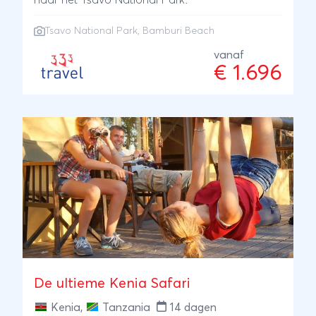
passeren alle leden van de Big Five nog een
keer de revue in Tsavo West en Tsavo East
Tsavo National Park
, Bamburi Beach
National Park. Je reis eindig je aan het
vanaf
tropische Diani Beach, waar je geniet van zon,
€ 1.696
zee en strand en leuke watersportactiviteiten
kunt ondernemen. Deze 18-daagse Kenia
safari- en strand rondreis is het bewijs dat
perfectie wel degelijk bestaat.
De ultieme Kenia Safari
Kenia
,
Tanzania
14 dagen