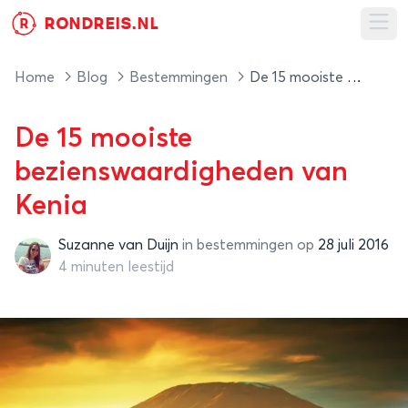
RONDREIS.NL
R
Ope
Home
Blog
Bestemmingen
De 15 mooiste bezienswaardigheden van Kenia
De 15 mooiste
bezienswaardigheden van
Kenia
Suzanne van Duijn
in
bestemmingen
op
28 juli 2016
Suzanne van Duijn
4 minuten leestijd