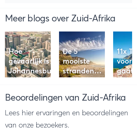
Meer blogs over Zuid-Afrika
Hoe
De 5
11x Ti
gevaarlijk is
mooiste
voor 
Johannesburg?
stranden
gaat
van
rondr
Kaapstad
in Zui
Beoordelingen van Zuid-Afrika
Afrik
Lees hier ervaringen en beoordelingen
van onze bezoekers.