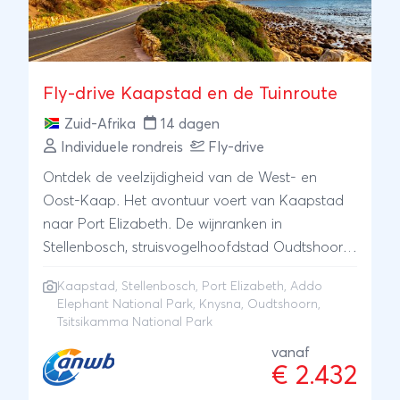
Ook de vertrekdatum bepaal jezelf!
Fly-drive Kaapstad en de Tuinroute
Zuid-Afrika
14 dagen
Individuele rondreis
Fly-drive
Ontdek de veelzijdigheid van de West- en
Oost-Kaap. Het avontuur voert van Kaapstad
naar Port Elizabeth. De wijnranken in
Stellenbosch, struisvogelhoofdstad Oudtshoorn,
strandstadje Knysna, Tsisikamma NP en Addo
Kaapstad
,
Stellenbosch
,
Port Elizabeth
,
Addo
Elephant NP; je gaat het allemaal in een
Elephant National Park
,
Knysna
, Oudtshoorn,
ontspannen tempo beleven.
Tsitsikamma National Park
vanaf
€ 2.432