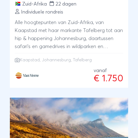
Zuid-Afrika
22 dagen
Individuele rondreis
Alle hoogtepunten van Zuid-Afrika, van
Kaapstad met haar markante Tafelberg tot aan
hip & happening Johannesburg, daartussen
safari’s en gamedrives in wildparken en
reservaten. Naast een complete kennismaking
Kaapstad
,
Johannesburg
,
Tafelberg
met de diversiteit in cultuur en natuur, wacht je
nòg een bijzondere ervaring: overnachten bij
vanaf
€ 1.750
mensen thuis, in landelijke hotelletjes,
boerderijen, guesthouses en lodges, waar je
wordt ontvangen met de hartelijke gastvrijheid
die zo kenmerkend is voor de Zuid-Afrikaanse
bevolking. Bij Van Verre stel je jouw eigen reis
samen. Laat je inspireren door dit reisschema.
Geef jouw persoonlijke wensen en ideeën door
en de reis wordt op maat voor je samengesteld.