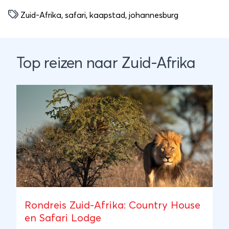
Zuid-Afrika
,
safari
,
kaapstad
,
johannesburg
Top reizen naar Zuid-Afrika
Rondreis Zuid-Afrika: Country House
en Safari Lodge