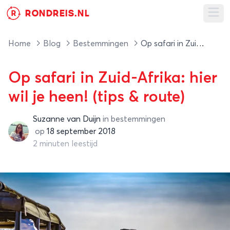
RONDREIS.NL
R
Ope
Home
Blog
Bestemmingen
Op safari in Zuid-Afrika: hier wil je heen! (tips & route)
Op safari in Zuid-Afrika: hier
wil je heen! (tips & route)
Suzanne van Duijn
in
bestemmingen
Suzanne van Duijn
op
18 september 2018
2 minuten leestijd