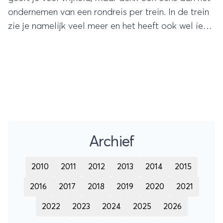
ondernemen van een rondreis per trein. In de trein
zie je namelijk veel meer en het heeft ook wel iets
bijzonders, zo’n rijdende hotelkamer.
Onderstaande treinreizen worden tot de mooiste
van de wereld gerekend.
Archief
2010
2011
2012
2013
2014
2015
2016
2017
2018
2019
2020
2021
2022
2023
2024
2025
2026