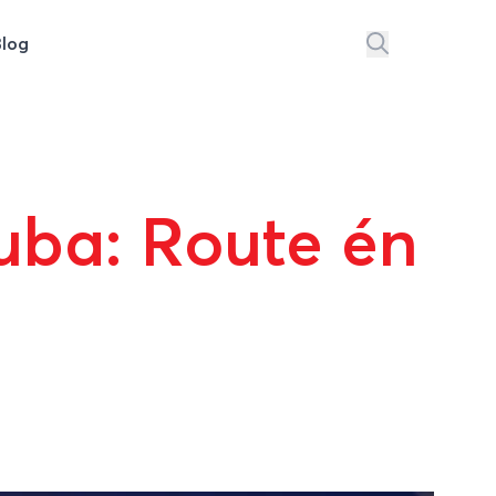
Blog
uba: Route én