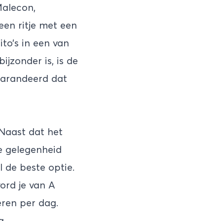
Malecon,
en ritje met een
to’s in een van
ijzonder is, is de
egarandeerd dat
 Naast dat het
de gelegenheid
l de beste optie.
ord je van A
eren per dag.