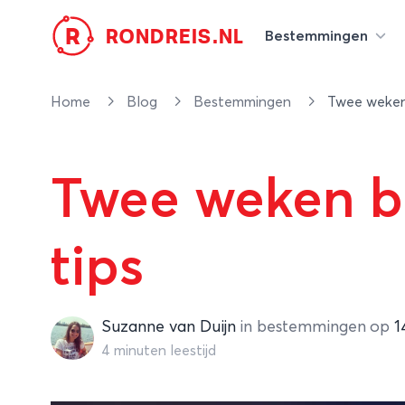
R
RONDREIS.NL
Bestemmingen
Home
Blog
Bestemmingen
Twee weken 
Twee weken b
tips
Suzanne van Duijn
Suzanne van Duijn
in
bestemmingen
op
1
4 minuten leestijd