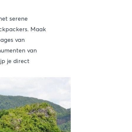
het serene
backpackers. Maak
tages van
onumenten van
p je direct