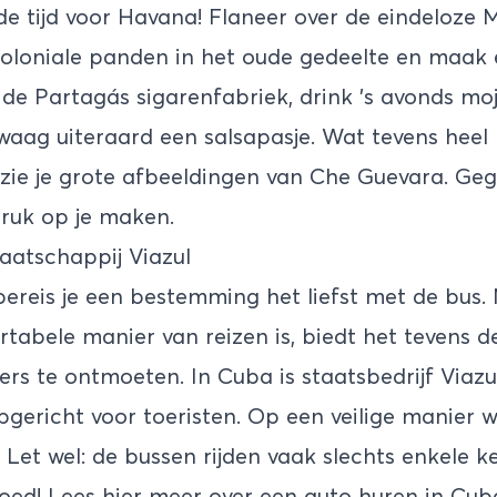
de tijd voor
Havana
! Flaneer over de eindeloze 
loniale panden in het oude gedeelte en maak e
de Partagás sigarenfabriek, drink ’s avonds moji
waag uiteraard een salsapasje. Wat tevens heel b
l zie je grote afbeeldingen van Che Guevara. G
druk op je maken.
aatschappij Viazul
ereis je een bestemming het liefst met de bus.
rtabele manier van reizen is, biedt het tevens 
rs te ontmoeten. In Cuba is staatsbedrijf Viazu
pgericht voor toeristen. Op een veilige manier w
 Let wel: de bussen rijden vaak slechts enkele k