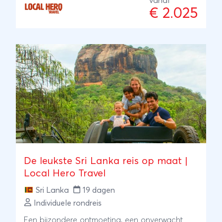
vanaf
en met hun ervaring en kennis regelen zij je reis:
€ 2.025
kleinschalig en lokaal. Bijzonder toch?
De leukste Sri Lanka reis op maat |
Local Hero Travel
Sri Lanka
19 dagen
Individuele rondreis
Een bijzondere ontmoeting, een onverwacht