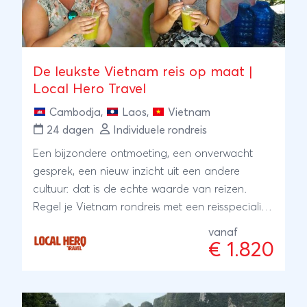
De leukste Vietnam reis op maat |
Local Hero Travel
Cambodja
,
Laos
,
Vietnam
24 dagen
Individuele rondreis
Een bijzondere ontmoeting, een onverwacht
gesprek, een nieuw inzicht uit een andere
cultuur: dat is de echte waarde van reizen.
Regel je Vietnam rondreis met een reisspecialist
ter plaatse, onze local Hero's. Zij wonen er zelf
vanaf
en met hun ervaring en kennis regelen zij je reis:
€ 1.820
kleinschalig en lokaal. Bijzonder toch?