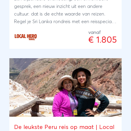
gesprek, een nieuw inzicht uit een andere
cultuur: dat is de echte waarde van reizen.
Regel je Sri Lanka rondreis met een reisspecialist
ter plaatse, onze local Hero's. Zij wonen er zelf
vanaf
en met hun ervaring en kennis regelen zij je reis:
€ 1.805
kleinschalig en lokaal. Bijzonder toch?
De leukste Peru reis op maat | Local