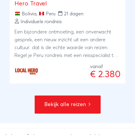
Hero Travel
Bolivia
,
Peru
21 dagen
Individuele rondreis
Een bijzondere ontmoeting, een onverwacht
gesprek, een nieuw inzicht uit een andere
cultuur: dat is de echte waarde van reizen.
Regel je Peru rondreis met een reisspecialist ter
plaatse, onze local Hero's. Zij wonen er zelf en
vanaf
met hun ervaring en kennis regelen zij je reis:
€ 2.380
kleinschalig en lokaal. Bijzonder toch?
Bekijk alle reizen