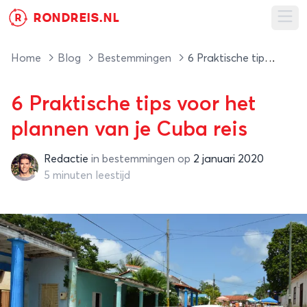
RONDREIS.NL
R
Ope
Home
Blog
Bestemmingen
6 Praktische tips voor het plannen van je Cuba reis
6 Praktische tips voor het
plannen van je Cuba reis
Redactie
in
bestemmingen
op
2 januari 2020
Redactie
5 minuten leestijd