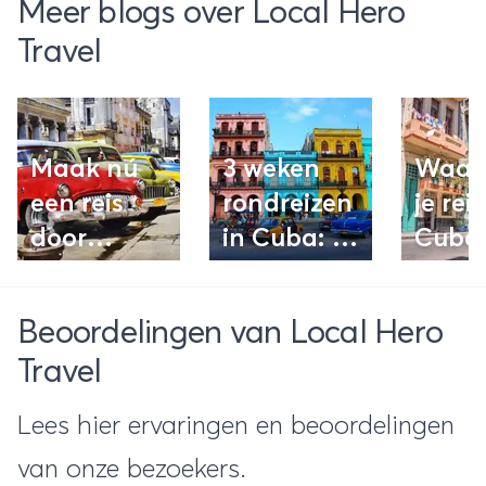
Meer blogs over Local Hero
Travel
Maak nú
3 weken
Waar
een reis
rondreizen
je rei
door
in Cuba: Dit
Cuba 
authentiek
zijn de
van t
Cuba –
mooiste
kunt
Beoordelingen van Local Hero
voordat het
plekken
regel
Travel
te laat is
Lees hier ervaringen en beoordelingen
van onze bezoekers.