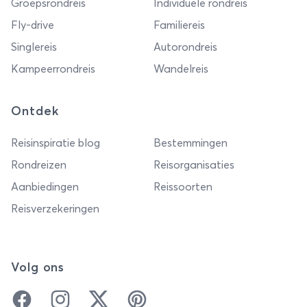
Groepsrondreis
Individuele rondreis
Fly-drive
Familiereis
Singlereis
Autorondreis
Kampeerrondreis
Wandelreis
Ontdek
Reisinspiratie blog
Bestemmingen
Rondreizen
Reisorganisaties
Aanbiedingen
Reissoorten
Reisverzekeringen
Volg ons
Facebook
Instagram
Twitter
Pinterest