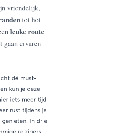
jn vriendelijk,
tranden
tot hot
leuke route
 een
nt gaan ervaren
echt dé must-
ken kun je deze
er iets meer tijd
er rust tijdens je
genieten! In drie
mmige reizigers