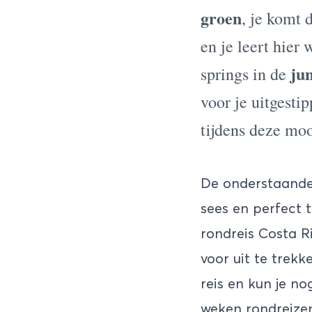
groen
, je komt 
en je leert hier 
ju
springs in de
voor je uitgesti
tijdens deze mo
De onderstaand
sees en perfect 
rondreis Costa R
voor uit te trekk
reis en kun je n
weken rondreizen