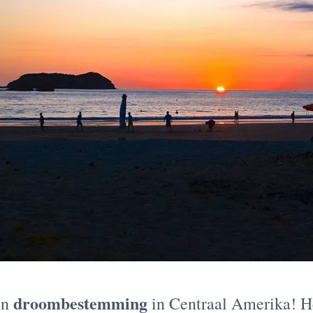
droombestemming
en
in Centraal Amerika! H