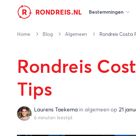
R
RONDREIS.NL
Bestemmingen
Home
Blog
Algemeen
Rondreis Costa R
Rondreis Cost
Tips
Laurens Taekema
Laurens Taekema
in
algemeen
op
21 janu
6 minuten leestijd