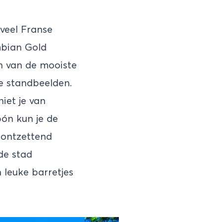
 veel Franse
mbian Gold
n van de mooiste
re standbeelden.
iet je van
bón kun je de
 ontzettend
 de stad
 leuke barretjes