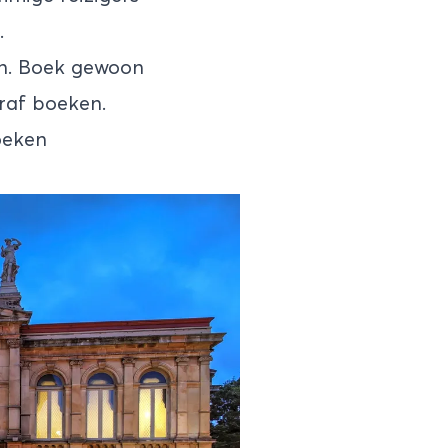
.
ren. Boek gewoon
oraf boeken.
boeken