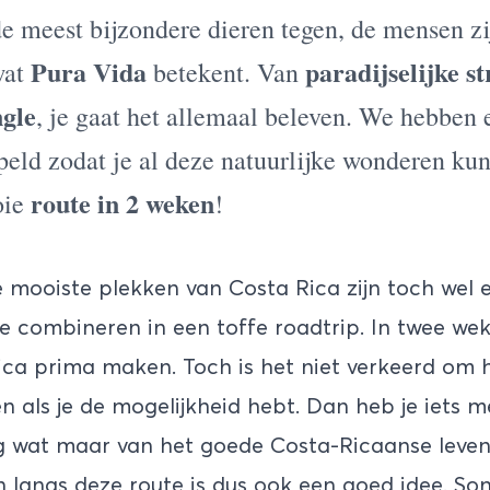
de meest bijzondere dieren tegen, de mensen zi
Pura Vida
paradijselijke s
wat
betekent. Van
ngle
, je gaat het allemaal beleven. We hebben
ppeld zodat je al deze natuurlijke wonderen ku
route in 2 weken
oie
!
e
mooiste plekken van Costa Rica
zijn toch wel 
te combineren in een toffe roadtrip. In twee we
ica prima maken. Toch is het niet verkeerd om hi
en als je de mogelijkheid hebt. Dan heb je iets me
og wat maar van het goede Costa-Ricaanse leven 
 langs deze route is dus ook een goed idee. So