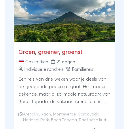
Groen, groener, groenst
Costa Rica
21 dagen
Individuele rondreis
Familiereis
Een reis van drie weken waar je deels van
de gebaande paden af gaat. Het minder
bekende, maar o-zo-mooie natuurpark van
Boca Tapada, de vulkaan Arenal en het
nevelwoud van Monteverde. Afgewisseld
Arenal vulkaan
,
Monteverde
,
Corcovado
met de ongerepte stranden van de
National Park
, Boca Tapada, Pacifische kust
Pacifische kust. Met als hoogtepunt van de