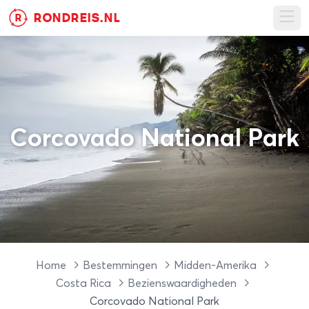
RONDREIS.NL
R
Ope
Corcovado National Park
Home
Bestemmingen
Midden-Amerika
Costa Rica
Bezienswaardigheden
Corcovado National Park