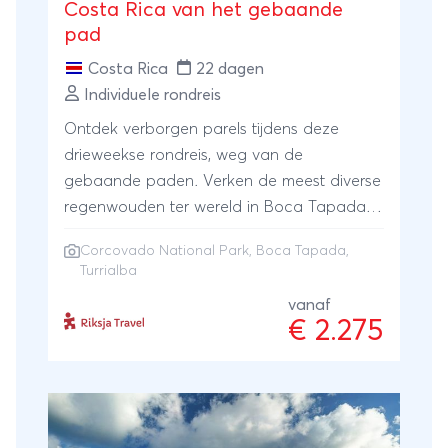
Costa Rica van het gebaande
pad
Costa Rica
22 dagen
Individuele rondreis
Ontdek verborgen parels tijdens deze
drieweekse rondreis, weg van de
gebaande paden. Verken de meest diverse
regenwouden ter wereld in Boca Tapada
en Corcovado, verlies jezelf in een
Corcovado National Park
, Boca Tapada,
mysterieus nevelwoud, spot rode ara’s,
Turrialba
kaaimannen en luiaarden en ervaar lokale
vanaf
gastvrijheid bij een gastgezin. En is er ook
€ 2.275
tijd om te relaxen aan het strand. Sluit de
reis af met wandeling door een surrealistich
vulkaanlandschap bij Turrialba. In deze
rondreis kom je dichter bij de natuur én de
lokale bevolking.