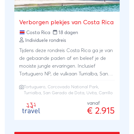
Verborgen plekjes van Costa Rica
Costa Rica
18 dagen
Individuele rondreis
Tijdens deze rondreis Costa Rica ga je van
de gebaande paden af en beleef je de
mooiste jungle ervaringen. Inclusief
Tortuguero NP, de vulkaan Turrialba, San
Gerado de Dota, Uvita, het magische
Tortuguero
,
Corcovado National Park
,
Corcovado NP en het bounty strand
Turrialba, San Gerado de Dota, Uvita, Carrillo
Carrillo aan de Pacific.
vanaf
€ 2.915