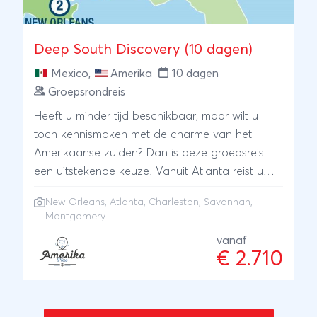
Deep South Discovery (10 dagen)
Mexico
,
Amerika
10 dagen
Groepsrondreis
Heeft u minder tijd beschikbaar, maar wilt u
toch kennismaken met de charme van het
Amerikaanse zuiden? Dan is deze groepsreis
een uitstekende keuze. Vanuit Atlanta reist u
naar de historische kuststeden Charleston en
New Orleans
, Atlanta, Charleston, Savannah,
Savannah, waar koloniale architectuur,
Montgomery
sfeervolle pleinen en eeuwenoude tradities nog
vanaf
altijd zichtbaar zijn. Via Montgomery, een
€ 2.710
belangrijke plaats in de geschiedenis van de
burgerrechtenbeweging, reist u verder langs de
Golf van Mexico naar het levendige New