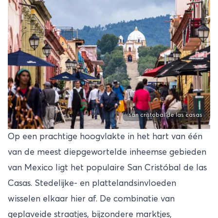
san cristobal de las casas
Op een prachtige hoogvlakte in het hart van één
van de meest diepgewortelde inheemse gebieden
van Mexico ligt het populaire
San Cristóbal
de las
Casas. Stedelijke- en plattelandsinvloeden
wisselen elkaar hier af. De combinatie van
geplaveide straatjes, bijzondere marktjes,