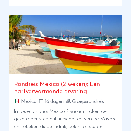
kloof of onderneem een actieve kajaktocht.
Neem een duik onder de waterval en ontdek
hoe lang flamingo's op één been kunnen staan.
En vergeet niet te genieten van een heerlijke
echte Mexicaanse taco! Aan het einde van de
reis is het heerlijk luieren op een wit zandstrand
aan de kristalheldere turkoois blauwe zee.
Rondreis Mexico (2 weken); Een
hartverwarmende ervaring
Mexico
16 dagen
Groepsrondreis
In deze rondreis Mexico 2 weken maken de
geschiedenis en cultuurschatten van de Maya's
en Tolteken diepe indruk, koloniale steden