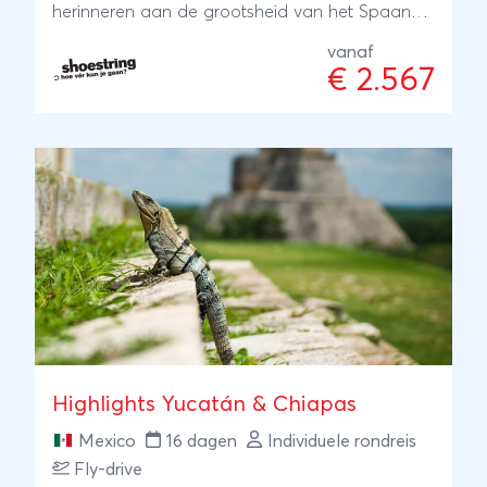
herinneren aan de grootsheid van het Spaanse
keizerrijk. Indianendorpen en bonte lokale
vanaf
markten laten een ander aspect van Mexico
€ 2.567
zien en tropische badplaatsen bieden zon en
ontspanning. Mexicanen zeggen graag met
een glimlach: 'Doe of je thuis bent.' De grote
verscheidenheid van Mexico ontdekken is dan
ook een hartverwarmende ervaring.
Highlights Yucatán & Chiapas
Mexico
16 dagen
Individuele rondreis
Fly-drive