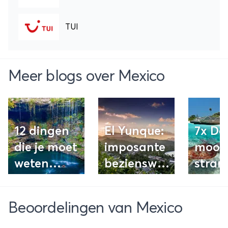
TUI
Meer blogs over Mexico
12 dingen
El Yunque:
7x De
die je moet
imposante
moois
weten
bezienswaardigheid
stran
voordat je
in Cuba
van M
naar
Beoordelingen van Mexico
Mexico reist