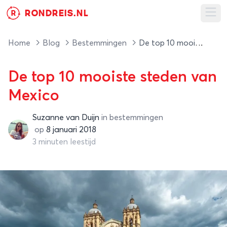
RONDREIS.NL
R
Ope
Home
Blog
Bestemmingen
De top 10 mooiste steden van Mexico
De top 10 mooiste steden van
Mexico
Suzanne van Duijn
in
bestemmingen
Suzanne van Duijn
op
8 januari 2018
3 minuten leestijd