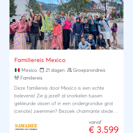
Familiereis Mexico
Mexico
21 dagen
Groepsrondreis
Familiereis
Deze familiereis door Mexico is een echte
belevenis! Zie jij jezelf al snorkelen tussen
gekleurde vissen of in een ondergrondse grot
(cenote) zwemmen? Bezoek charmante steden
en kleine inheemse volken. Ontdek piramides in
vanaf
de jungle, vaar met een bootje door een smalle
€ 3.599