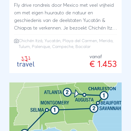
Fly drive rondreis door Mexico met veel vrijheid
om met eigen huurauto de natuur en
geschiedenis van de deelstaten Yucatán &
Chiapas te verkennen. Je bezoekt Chichén Itza,
Merida, Campeche, Palenque, Bacalar, Tulum
Chichén Itzá
,
Yucatán
,
Playa del Carmen
,
Merida
,
en Playa del Carmen
Tulum
,
Palenque
, Campeche, Bacalar
vanaf
€ 1.453