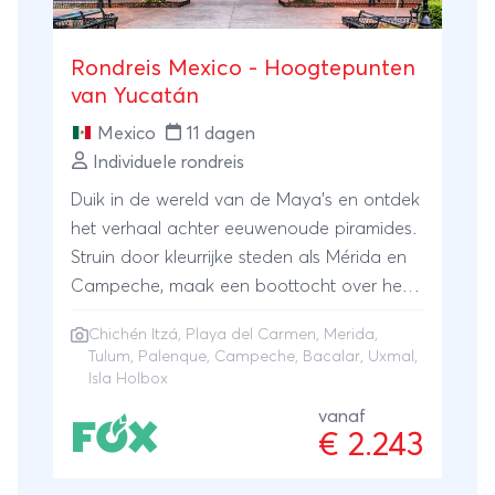
Rondreis Mexico - Hoogtepunten
van Yucatán
Mexico
11 dagen
Individuele rondreis
Duik in de wereld van de Maya's en ontdek
het verhaal achter eeuwenoude piramides.
Struin door kleurrijke steden als Mérida en
Campeche, maak een boottocht over het
helderblauwe meer van Bacalar, neem een
Chichén Itzá
,
Playa del Carmen
,
Merida
,
verfrissende duik in cenotes en bewonder
Tulum
,
Palenque
, Campeche, Bacalar, Uxmal,
indrukwekkende archeologische
Isla Holbox
vindplaatsen als Palenque, Tulum, Uxmal en
vanaf
wereldwonder Chichén Itzá. Je sluit af op
€ 2.243
het tropische strand van Playa del Carmen.
Wil je nog langer genieten van dit