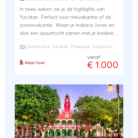
In twee weken zie je de highlights van
Yucatan. Perfect voor meivakantie of de
zomervakantie. Waan je Indiana Jones en
doe een speurtocht samen met je kinderen
bij de Maya ruïnes van Chichen Itza en ga
Chichén Itzá
,
Yucatán
,
Palenque
, Calakmul
als Freek in het wild op zoek naar dieren in
de jungle bij Palenque en Calakmul. Snorkel
vanaf
€ 1.000
met schildpadden vanaf de witte stranden
aan de Caribische zee. Een gave familiereis
Mexico voor alle leeftijden!