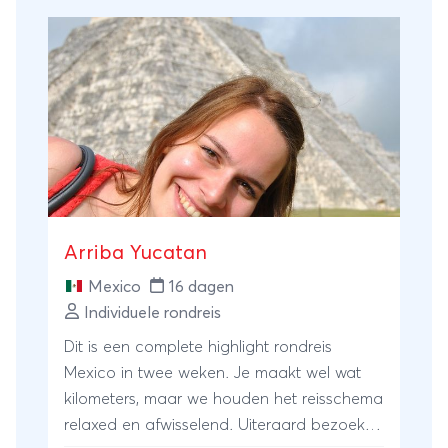
veelzijdige land? Verleng deze reis
boordevol cultuur, natuur en historie met
extra nachten aan zee of kies voor een
verblijf op het betoverende Isla Holbox, een
paradijs waar je helemaal tot rust komt.
Arriba Yucatan
Mexico
16 dagen
Individuele rondreis
Dit is een complete highlight rondreis
Mexico in twee weken. Je maakt wel wat
kilometers, maar we houden het reisschema
relaxed en afwisselend. Uiteraard bezoek je