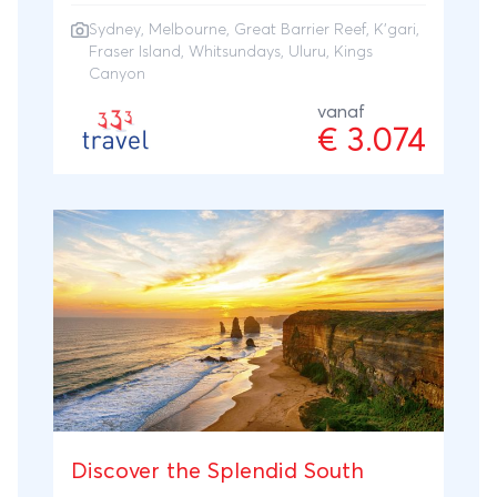
Barrier Reef te bezoeken, evenals het rode
Sydney
,
Melbourne
,
Great Barrier Reef
, K'gari,
centrum met Uluru en Kings Canyon.
Fraser Island, Whitsundays, Uluru, Kings
Canyon
vanaf
€ 3.074
Discover the Splendid South