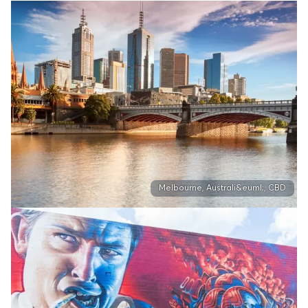
Melbourne, Australi&euml;, CBD