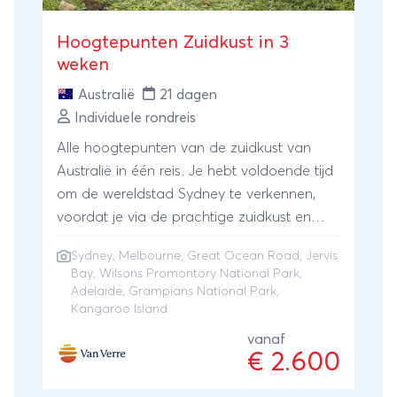
Hoogtepunten Zuidkust in 3
weken
Australië
21 dagen
Individuele rondreis
Alle hoogtepunten van de zuidkust van
Australië in één reis. Je hebt voldoende tijd
om de wereldstad Sydney te verkennen,
voordat je via de prachtige zuidkust en
Melbourne naar Adelaide rijdt. Ontspan op
Sydney
,
Melbourne
,
Great Ocean Road
, Jervis
de stranden van Jervis Bay, wandel door
Bay, Wilsons Promontory National Park,
het Wilsons Promontory National Park en
Adelaide, Grampians National Park,
rijd over de beroemde Great Ocean Road.
Kangaroo Island
Wat een prachtige route! Een bezoek aan
vanaf
het Grampians National Park en Kangaroo
€ 2.600
Island maakt deze reis helemaal af.