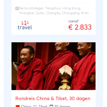
hogesnelheidstreinen, hotels en lokale
Terracottaleger
,
Yangshuo
,
Hong Kong
,
gidsen.
Shanghai
,
Guilin
,
Chengdu
, Chongqing, Xi'an
vanaf
€ 2.833
Rondreis China & Tibet, 30 dagen
China
,
Tibet
30 dagen