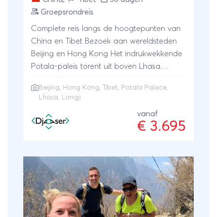
Groepsrondreis
Complete reis langs de hoogtepunten van
China en Tibet Bezoek aan wereldsteden
Beijing en Hong Kong Het indrukwekkende
Potala-paleis torent uit boven Lhasa
Slapen tussen de rijstterassen van Longji
Beijing
,
Hong Kong
,
Tibet
, Potala Palace,
Lhasa, Longji
vanaf
€ 3.695