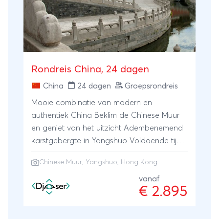
Rondreis China, 24 dagen
China
24 dagen
Groepsrondreis
Mooie combinatie van modern en
authentiek China Beklim de Chinese Muur
en geniet van het uitzicht Adembenemend
karstgebergte in Yangshuo Voldoende tijd
om Hong Kong te verkennen
Chinese Muur
,
Yangshuo
,
Hong Kong
vanaf
€ 2.895