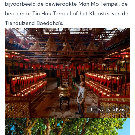
bijvoorbeeld de bewierookte Man Mo Tempel, de
beroemde Tin Hau Tempel of het Klooster van de
Tienduizend Boeddha’s.
Tin Hau, Hong Kong