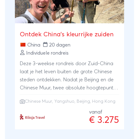
Ontdek China's kleurrijke zuiden
China
20 dagen
Individuele rondreis
Deze 3-weekse rondreis door Zuid-China
laat je het leven buiten de grote Chinese
steden ontdekken. Nadat je Beijing en de
Chinese Muur, twee absolute hoogtepunten
van China, hebt bezocht, reis je verder naar
Chinese Muur
,
Yangshuo
,
Beijing
,
Hong Kong
het zuiden, naar de uitlopers van de
Himalaya. Hier slenter je door charmante
vanaf
€ 3.275
oude straatjes, over lokale markten en
verken je het adembenemende landschap
tijdens fietstochten en een trekking.