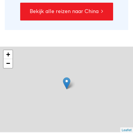
Vervolgens reis je door naar de dorpen van
Bekijk alle reizen naar China
de lokale bevolking en naar de
sprookjesachtige karstbergen bij Yangshuo.
Je sluit je rondreis door Zuid-China af in de
veelzijdige metropool Hongkong.
+
−
Leaflet