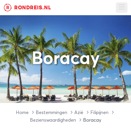
RONDREIS.NL
R
Ope
Boracay
Home
Bestemmingen
Azië
Filipijnen
Bezienswaardigheden
Boracay