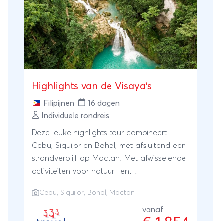
cultuur en de meest witte stranden ter
wereld. Een droomreis door een tropisch
paradijs!
Highlights van de Visaya's
Filipijnen
16 dagen
Individuele rondreis
Deze leuke highlights tour combineert
Cebu, Siquijor en Bohol, met afsluitend een
strandverblijf op Mactan. Met afwisselende
activiteiten voor natuur- en
cultuurliefhebbers.
Cebu
, Siquijor, Bohol, Mactan
vanaf