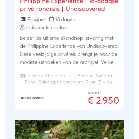
Philippine Experience | 18-daagse
privé rondreis | Undiscovered
Filipijnen
18 dagen
Individuele rondreis
Beleef de ultieme eilandhop-ervaring met
de Philippine Experience van Undiscovered.
Deze veelzijdige privéreis brengt je naar de
mooiste uithoeken van de archipel. Verken
de wereldberoemde rijstterrassen van
Palawan
,
Chocolate Hills
, Banaue, Sagada,
Banaue en Sagada, bewonder de
Bohol, Sabang, Underground River, El Nido
iconische Chocolate Hills op Bohol en spot
vanaf
het bijzondere spookdiertje. Natuurlijk
€ 2.950
ontbreekt het paradijselijke Palawan niet:
vaar door de Underground River bij
Sabang en snorkel tussen de
kalksteenrotsen van El Nido. Een perfecte
mix van avontuurlijke jungle, eeuwenoude