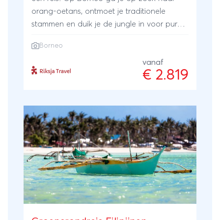
orang-oetans, ontmoet je traditionele
stammen en duik je de jungle in voor pure
wildlife en cultuur. In de Filipijnen wacht
Borneo
actie en avontuur: ga canyoning, trek naar
verborgen watervallen en sluit af op
vanaf
€ 2.819
paradijselijke stranden met wit zand en
helderblauw water. Een afwisselende
rondreis vol natuur, cultuur en adrenaline.