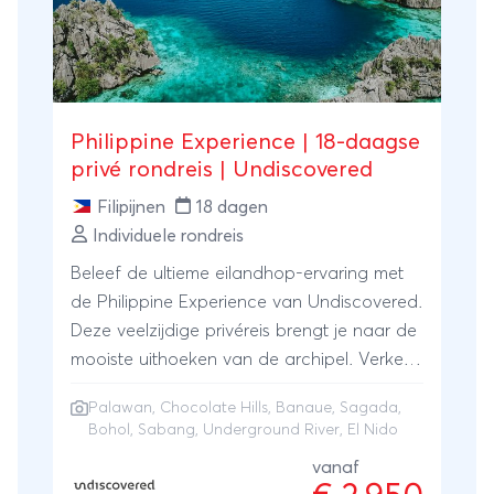
Philippine Experience | 18-daagse
privé rondreis | Undiscovered
Filipijnen
18 dagen
Individuele rondreis
Beleef de ultieme eilandhop-ervaring met
de Philippine Experience van Undiscovered.
Deze veelzijdige privéreis brengt je naar de
mooiste uithoeken van de archipel. Verken
de wereldberoemde rijstterrassen van
Palawan
,
Chocolate Hills
, Banaue, Sagada,
Banaue en Sagada, bewonder de
Bohol, Sabang, Underground River, El Nido
iconische Chocolate Hills op Bohol en spot
vanaf
het bijzondere spookdiertje. Natuurlijk