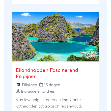
ongerepte noorden van Palawan, waar je
per expeditieboot de verlaten stranden en
kalksteenbaaien van de Linapacan-
archipel ontdekt. Dé perfecte rondreis voor
wie op zoek is naar echte interactie, ruige
natuur en onontdekte eilanden!
Eilandhoppen Fascinerend
Filipijnen
Filipijnen
15 dagen
Individuele rondreis
Van levendige steden en imposante
kathedralen tot tropisch regenwoud,