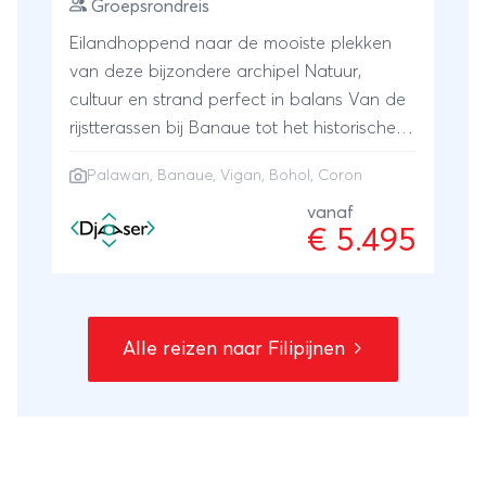
Groepsrondreis
Eilandhoppend naar de mooiste plekken
van deze bijzondere archipel Natuur,
cultuur en strand perfect in balans Van de
rijstterassen bij Banaue tot het historische
stadje Vigan Adembenemend mooi
Palawan
, Banaue, Vigan, Bohol, Coron
kustlandschap op de zuidelijke eilanden
Bohol, Palawan en Coron
vanaf
€ 5.495
Alle reizen naar Filipijnen