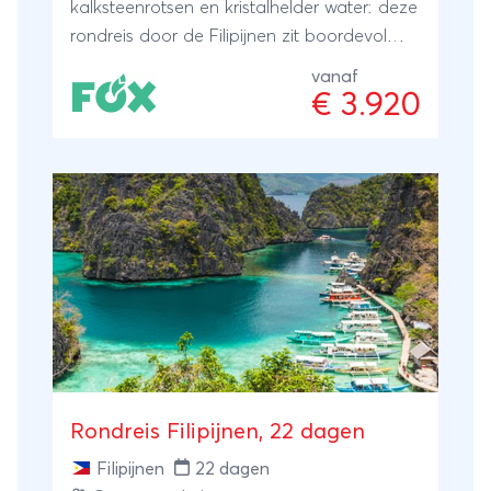
kalksteenrotsen en kristalhelder water: deze
rondreis door de Filipijnen zit boordevol
verrassingen. Je reist ontspannen van
vanaf
eiland naar eiland en maakt excursies naar
€ 3.920
natuurparken en snorkellocaties. Ook is er
genoeg vrije tijd om te genieten van de
heerlijke stranden die deze archipel te
bieden heeft.
Rondreis Filipijnen, 22 dagen
Filipijnen
22 dagen