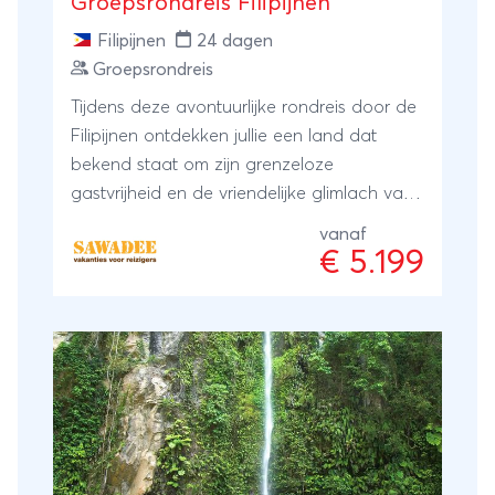
Groepsrondreis Filipijnen
Filipijnen
24 dagen
Groepsrondreis
Tijdens deze avontuurlijke rondreis door de
Filipijnen ontdekken jullie een land dat
bekend staat om zijn grenzeloze
gastvrijheid en de vriendelijke glimlach van
de mensen. Meer dan 7.000 eilanden die
vanaf
sierlijk verspreid liggen in de Stille Oceaan,
€ 5.199
dát zijn de Filipijnen. De Filipijnen zal je hart
veroveren met haar diversiteit aan mensen,
natuur, avontuur en prachtige stranden.
Voor iedereen die op zoek is naar een
nieuwe en fascinerende beleving is dit de
perfecte reis.