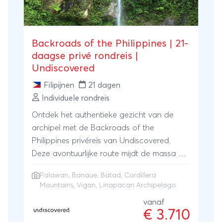
Backroads of the Philippines | 21-
daagse privé rondreis |
Undiscovered
Filipijnen
21 dagen
Individuele rondreis
Ontdek het authentieke gezicht van de
archipel met de Backroads of the
Philippines privéreis van Undiscovered.
Deze avontuurlijke route mijdt de massa en
focust op verborgen parels. Trek door de
Palawan
, Banaue, Batad, Cordillera
indrukwekkende rijstterrassen van Banaue
Mountains, Vigan, Linapacan Archipelago
en Batad, ontmoet lokale stammen in de
vanaf
Cordillera bergen en verken het koloniale
€ 3.710
Vigan. Je vervolgt de reis naar het