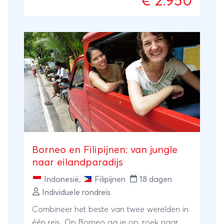
€ 2.950
ontbreekt het paradijselijke Palawan niet:
vaar door de Underground River bij
Sabang en snorkel tussen de
kalksteenrotsen van El Nido. Een perfecte
mix van avontuurlijke jungle, eeuwenoude
cultuur en de meest witte stranden ter
wereld. Een droomreis door een tropisch
paradijs!
Borneo en Filipijnen: van jungle
naar eilandparadijs
Indonesië
,
Filipijnen
18 dagen
Individuele rondreis
Combineer het beste van twee werelden in
één reis. Op Borneo ga je op zoek naar