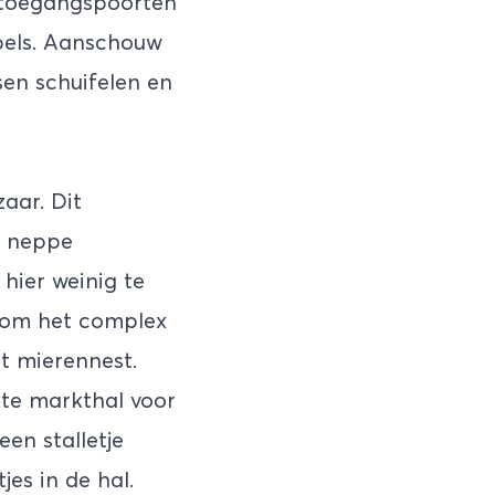
 toegangspoorten
pels. Aanschouw
en schuifelen en
aar. Dit
l neppe
hier weinig te
dom het complex
ot mierennest.
te markthal voor
een stalletje
jes in de hal.