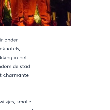
ir onder
ekhotels,
kking in het
ondom de stad
het charmante
ijkjes, smalle