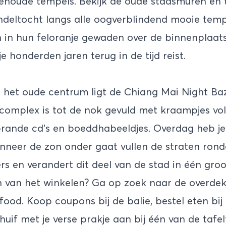
wenoude tempels. Bekijk de oude stadsmuren en
deltocht langs alle oogverblindend mooie tem
in hun feloranje gewaden over de binnenplaats
je honderden jaren terug in de tijd reist.
n het oude centrum ligt de Chiang Mai Night Baz
complex is tot de nok gevuld met kraampjes vo
rande cd’s en boeddhabeeldjes. Overdag heb je 
nneer de zon onder gaat vullen de straten ron
rs en verandert dit deel van de stad in één gro
 van het winkelen? Ga op zoek naar de overdek
food. Koop coupons bij de balie, bestel eten bij 
uif met je verse prakje aan bij één van de tafelt