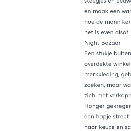
steegjes en eeu
en maak een wan
hoe de monniken 
het is even alsof 
Night Bazaar
Een stukje buite
overdekte winkel
merkkleding, geb
zoeken, maar wa
zich met verkope
Honger gekregen
een hapje street 
naar keuze en sch