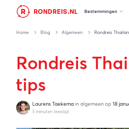
R
RONDREIS.NL
Bestemmingen
Home
Blog
Algemeen
Rondreis Thailan
Rondreis Thai
tips
Laurens Taekema
Laurens Taekema
in
algemeen
op
18 janu
5 minuten leestijd