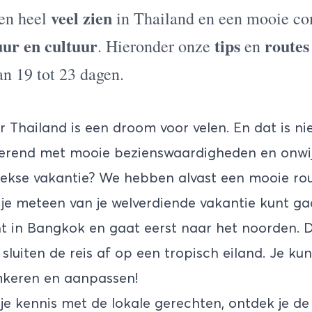
veel zien
ken heel
in Thailand en een mooie c
uur en cultuur
tips
routes
. Hieronder onze
en
n 19 tot 23 dagen.
r Thailand
is een droom voor velen. En dat is ni
tterend met
mooie bezienswaardigheden
en onwij
weekse vakantie? We hebben alvast een mooie rou
t je meteen van je welverdiende vakantie kunt g
t in Bangkok en gaat eerst naar het noorden. 
sluiten de reis af op een tropisch eiland. Je ku
mkeren en aanpassen!
 kennis met de lokale gerechten, ontdek je de