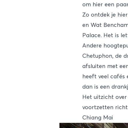
om hier een paar
Zo ontdek je hi
en Wat Benchama
Palace. Het is le
Andere hoogtepu
Chetuphon, de dr
afsluiten met e
heeft veel cafés e
dan is een drank
Het uitzicht over
voortzetten rich
Chiang Mai