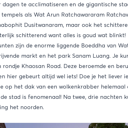
 dagen te acclimatiseren en de gigantische sta
er tempels als Wat Arun Ratchawararam Ratc
bophit Dusitwanaram, maar ook het schitter
tterlijk schitterend want alles is goud wat blinkt!
nten zijn de enorme liggende Boeddha van Wa
ijvende markt en het park Sanam Luang. Je kun
en rondje Khaosan Road. Deze beroemde en beru
n hier gebeurt altijd wel iets! Doe je het liever i
je op het dak van een wolkenkrabber helemaal 
 de stad is fenomenaal! Na twee, drie nachten kun
ting het noorden.