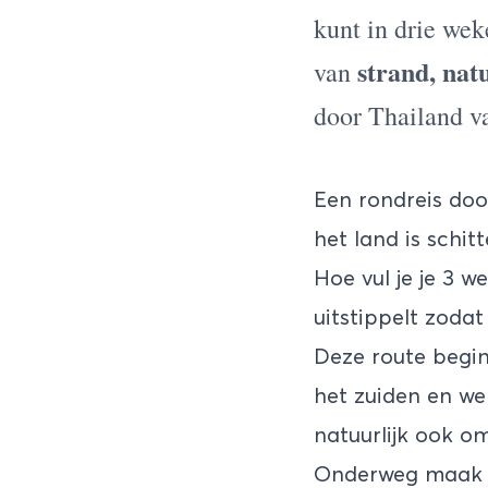
kunt in drie we
strand, nat
van
door Thailand va
Een
rondreis doo
het land is schi
Hoe vul je je 3 
uitstippelt zoda
Deze route begin
het
zuiden
en we 
natuurlijk ook o
Onderweg maak je