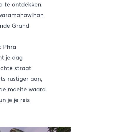
d te ontdekken.
hawaramahawihan
ende Grand
t Phra
t je dag
chte straat
ets rustiger aan,
de moeite waard.
 je je reis