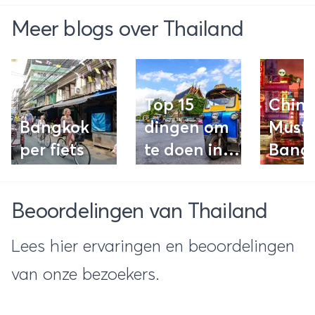
Meer blogs over Thailand
Top 15
China
Bangkok
dingen om
Must-
per fiets
te doen in
Bang
Bangkok
Beoordelingen van Thailand
Lees hier ervaringen en beoordelingen
van onze bezoekers.