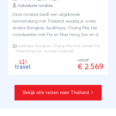
Individuele rondreis
Deze rondreis biedt een uitgebreide
kennismaking met Thailand, waarbij je onder
andere Bangkok, Ayutthaya, Chiang Mai, het
noordwesten met Pai en Mae Hong Son en de
Gouden Driehoek bezoekt. Tenslotte geniet je
Ayutthaya
,
Bangkok
,
Chiang Mai
,
Koh Samet
,
Pai
,
van een heerlijke strandvakantie op Koh Samet.
Mae Hong Son
, Gouden Driehoek
vanaf
€ 2.569
Bekijk alle reizen naar Thailand