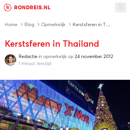
RONDREIS.NL
R
Ope
Home
Blog
Opmerkelijk
Kerstsferen in Thailand
Kerstsferen in Thailand
Redactie
in
opmerkelijk
op
24 november 2012
Redactie
1 minuut leestijd