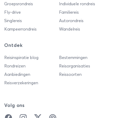
Groepsrondreis
Individuele rondreis
Fly-drive
Familiereis
Singlereis
Autorondreis
Kampeerrondreis
Wandelreis
Ontdek
Reisinspiratie blog
Bestemmingen
Rondreizen
Reisorganisaties
Aanbiedingen
Reissoorten
Reisverzekeringen
Volg ons
Facebook
Instagram
Twitter
Pinterest