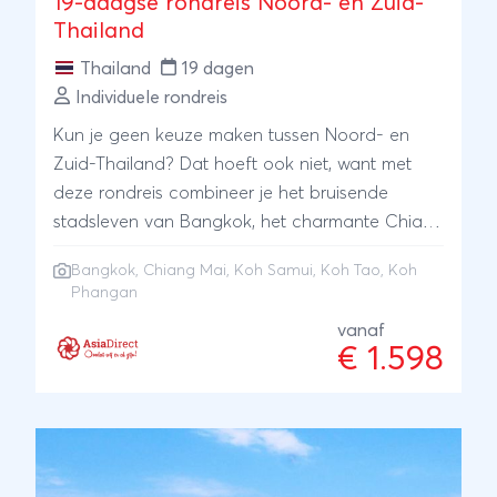
19-daagse rondreis Noord- en Zuid-
Thailand
Thailand
19 dagen
Individuele rondreis
Kun je geen keuze maken tussen Noord- en
Zuid-Thailand? Dat hoeft ook niet, want met
deze rondreis combineer je het bruisende
stadsleven van Bangkok, het charmante Chiang
Mai, de noordelijke jungle met het ultieme
Bangkok
,
Chiang Mai
,
Koh Samui
,
Koh Tao
,
Koh
eilandleven van Koh Samui, Koh Phangan en
Phangan
Koh Tao.Wat doe je in het noorden? Om te
vanaf
beginnen ligt daar de voor veel Thai meest
€ 1.598
populaire stad van het land: Chiang Mai. Leuk
omdat het kleinschalig is, maar niet
ingedommeld. Geliefd ook vanwege het koelere
klimaat. Dat komt door de bergen en valleien
die in het noorden van Thailand volop