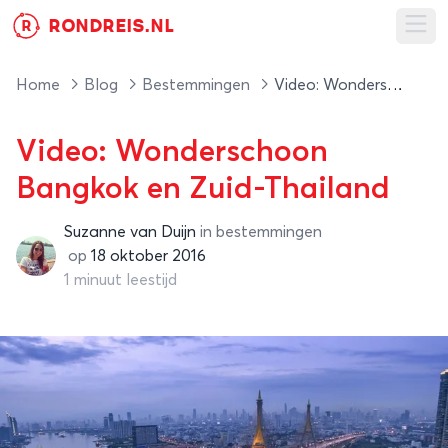
RONDREIS.NL
R
Ope
Home
Blog
Bestemmingen
Video: Wonderschoon Bangkok en Zuid-Thailand
Video: Wonderschoon
Bangkok en Zuid-Thailand
Suzanne van Duijn
in
bestemmingen
Suzanne van Duijn
op
18 oktober 2016
1 minuut leestijd