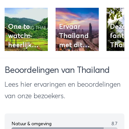
One to
Ervaar
Deze
watch:
Thailand
fanta
heerlijk
met dit
Thail
filmpje van
schitterende
beeld
Amazing
filmpje
een m
Beoordelingen van Thailand
Thailand
see v
alle
Lees hier ervaringen en beoordelingen
Thail
van onze bezoekers.
(en Az
liefh
Natuur & omgeving
8.7