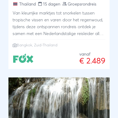
Thailand
15 dagen
Groepsrondreis
Van kleurrijke marktjes tot snorkelen tussen
tropische vissen en varen door het regenwoud,
tijdens deze ontspannen rondreis ontdek je
samen met een Nederlandstalige reisleider alle
hoogtepunten van Zuid-Thailand. Het bruisend
Bangkok
, Zuid-Thailand
Bangkok, de groene jungle en paradijselijke
stranden: het wordt één groot avontuur voor
vanaf
€ 2.489
het hele gezin.