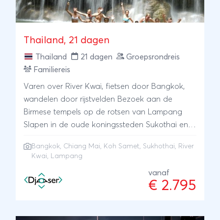
Thailand, 21 dagen
Thailand
21 dagen
Groepsrondreis
Familiereis
Varen over River Kwai, fietsen door Bangkok,
wandelen door rijstvelden Bezoek aan de
Birmese tempels op de rotsen van Lampang
Slapen in de oude koningssteden Sukothai en
Chang Mai Relaxen op de tropische stranden
Bangkok
,
Chiang Mai
,
Koh Samet
,
Sukhothai
, River
van het eiland Koh Samed
Kwai, Lampang
vanaf
€ 2.795