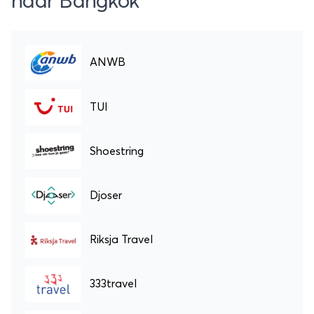
naar Bangkok
ANWB
TUI
Shoestring
Djoser
Riksja Travel
333travel