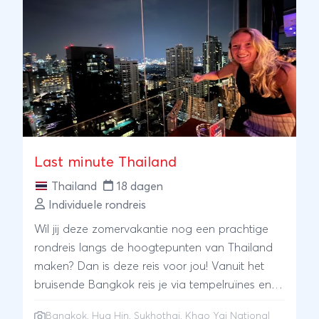
Last minute Thailand
Thailand
18 dagen
Individuele rondreis
Wil jij deze zomervakantie nog een prachtige
rondreis langs de hoogtepunten van Thailand
maken? Dan is deze reis voor jou! Vanuit het
bruisende Bangkok reis je via tempelruïnes en
slingerwegen naar het uiterste noorden van
Bangkok
,
Hua Hin
,
Sukhothai
,
Khao Yai National