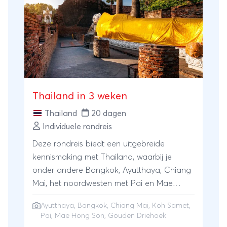
daagse rondreis dwars door Thailand is rijk
en onvergetelijk. Een reis die naar meer
doet smaken....
Thailand in 3 weken
Thailand
20 dagen
Individuele rondreis
Deze rondreis biedt een uitgebreide
kennismaking met Thailand, waarbij je
onder andere Bangkok, Ayutthaya, Chiang
Mai, het noordwesten met Pai en Mae
Hong Son en de Gouden Driehoek
Ayutthaya
,
Bangkok
,
Chiang Mai
,
Koh Samet
,
bezoekt. Tenslotte geniet je van een
Pai
,
Mae Hong Son
, Gouden Driehoek
heerlijke strandvakantie op Koh Samet.