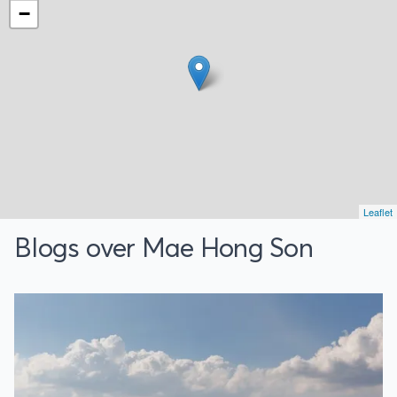
reis wordt op maat voor je samengesteld.
−
Ook de vertrekdatum bepaal jezelf!
Leaflet
Blogs over Mae Hong Son