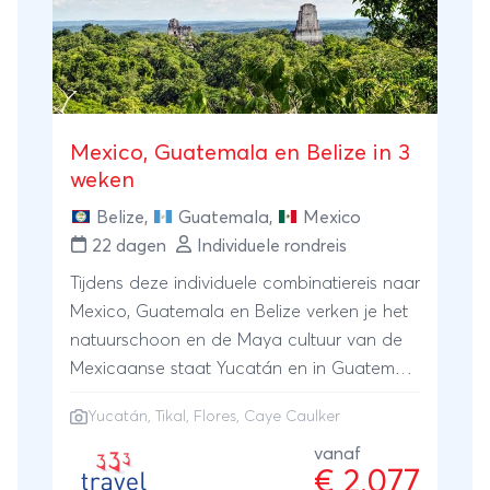
Mexico, Guatemala en Belize in 3
weken
Belize
,
Guatemala
,
Mexico
22 dagen
Individuele rondreis
Tijdens deze individuele combinatiereis naar
Mexico, Guatemala en Belize verken je het
natuurschoon en de Maya cultuur van de
Mexicaanse staat Yucatán en in Guatemala
bezoek je Flores en Tikal. Tot slot reis je in
Yucatán
,
Tikal
, Flores, Caye Caulker
Belize naar het tropische Caye Caulker.
vanaf
€ 2.077