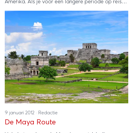
Amerika. Als je voor een langere periode op reis
kunt gaan, is het leuk om een bezoek aan
Guatemala te combineren met een verblijf in een
van de buurlanden Mexico, Belize, El Salvador of
Honduras.
9 januari 2012
·
Redactie
De Maya Route