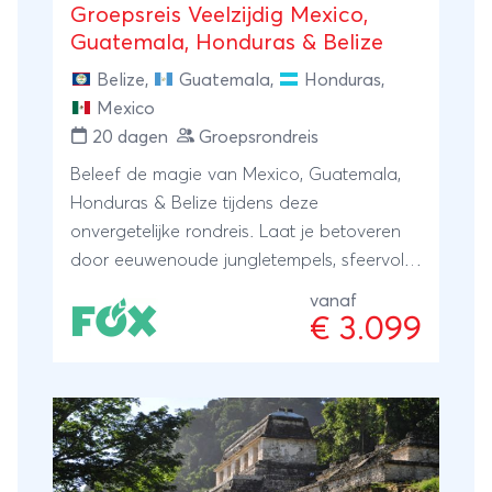
Groepsreis Veelzijdig Mexico,
Guatemala, Honduras & Belize
Belize
,
Guatemala
,
Honduras
,
Mexico
20 dagen
Groepsrondreis
Beleef de magie van Mexico, Guatemala,
Honduras & Belize tijdens deze
onvergetelijke rondreis. Laat je betoveren
door eeuwenoude jungletempels, sfeervolle
koloniale steden en paradijselijke stranden
vanaf
aan de Caribische kust. Deze unieke reis
€ 3.099
biedt een perfecte mix van cultuur, natuur,
tropische sferen en hartverwarmende lokale
gastvrijheid. Een avontuurlijke
ontdekkingstocht vol hoogtepunten én
momenten van ontspanning.