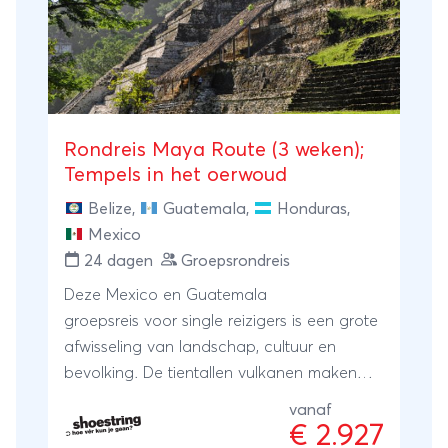
Rondreis Maya Route (3 weken);
Tempels in het oerwoud
Belize
,
Guatemala
,
Honduras
,
Mexico
24 dagen
Groepsrondreis
Deze Mexico en Guatemala
groepsreis voor single reizigers is een grote
afwisseling van landschap, cultuur en
bevolking. De tientallen vulkanen maken
het berggebied van Guatemala
vanaf
spectaculair, maar ook de laaglandjungle,
€ 2.927