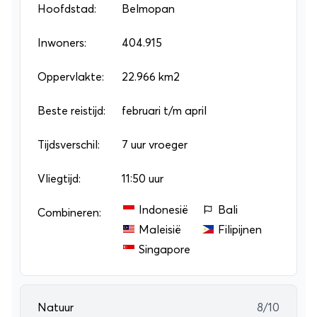
natuurparken waar je van de mooie flora en fauna
Hoofdstad:
Belmopan
kunt genieten. Wil je alles zien? Boek dan een
Inwoners:
404.915
groepsrondreis
of
individuele rondreis
!
Oppervlakte:
22.966 km2
Beste reistijd:
februari t/m april
Tijdsverschil:
7 uur vroeger
Vliegtijd:
11:50 uur
Indonesië
Bali
Combineren:
Maleisië
Filipijnen
Singapore
Natuur
8/10