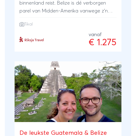
binnenland reist. Belize is dé verborgen
parel van Midden-Amerika vanwege z’n
authenticiteit en prachtige natuur en een
Tikal
spectaculaire onderwater-wereld. Omdat je
tussen de locals reist voel je echt de
vanaf
€ 1.275
reggae sfeer van het land. Je kunt ook
nog even een uitstapje maken naar
Guatemala om Tikal te bezoeken. Belize is
klein dus je hoeft geen haast te hebben.
“Go Slow” is het motto dus geef je daar
aan over.
De leukste Guatemala & Belize