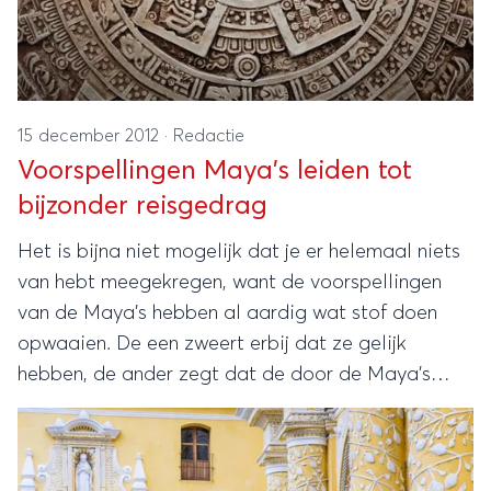
15 december 2012
·
Redactie
Voorspellingen Maya’s leiden tot
bijzonder reisgedrag
Het is bijna niet mogelijk dat je er helemaal niets
van hebt meegekregen, want de voorspellingen
van de Maya’s hebben al aardig wat stof doen
opwaaien. De een zweert erbij dat ze gelijk
hebben, de ander zegt dat de door de Maya’s
voorspelde datum waarop de wereld zou vergaan,
al een tijd geleden is verstreken en we dus gerust
kunnen zijn. Hoe het ook zij, de kalender van de