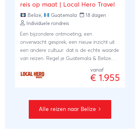
reis op maat | Local Hero Travel
Belize
,
Guatemala
18 dagen
Individuele rondreis
Een bijzondere ontmoeting, een
onverwacht gesprek, een nieuw inzicht uit
een andere cultuur: dat is de echte waarde
van reizen. Regel je Guatemala & Belize
rondreis met een reisspecialist ter plaatse,
vanaf
onze local Hero's. Zij wonen er zelf en met
€ 1.955
hun ervaring en kennis regelen zij je reis:
kleinschalig en lokaal. Bijzonder toch?
Alle reizen naar Belize