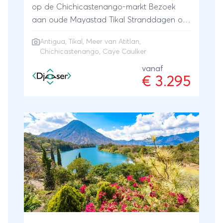
op de Chichicastenango-markt Bezoek
aan oude Mayastad Tikal Stranddagen op
Caye Caulker
Antigua
,
Tikal
,
Meer van Atitlan
,
Chichicastenango, Caye Caulker
vanaf
€ 3.295