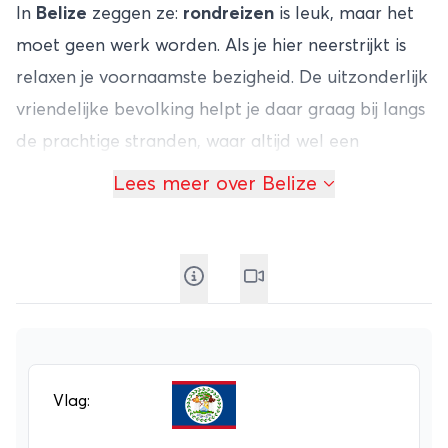
In
Belize
zeggen ze:
rondreizen
is leuk, maar het
moet geen werk worden. Als je hier neerstrijkt is
relaxen je voornaamste bezigheid. De uitzonderlijk
vriendelijke bevolking helpt je daar graag bij langs
de prachtige stranden, waar altijd wel een
hangmat vrij is. Mocht je toch de behoefte voelen
Lees meer over Belize
om actief bezig te zien, dan kun je een duik
nemen in de heldere zee of je
rondreis
in
Belize
voortzetten in het binnenland, waar je veel
bezienswaardigheden vindt.
Als je geïnteresseerd bent in de Maya-cultuur zit je
goed in Belize, want rond Altun Ha en Lamanai
vind je fraaie ruïnes uit de tijd dat dit volk de
Vlag:
scepter zwaaide in het land. Ook zijn er diverse