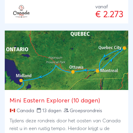
wandelingen verkent u gletsjers, bergmeren en stille
vanaf
bossen. Ook British Columbia biedt volop
€ 2.273
afwisseling, met meren, valleien en levendige
plaatsen als Whistler. Een actieve rondreis Canada
vol natuur, frisse berglucht en avontuur - voor
reizigers die houden van buiten zijn.
Mini Eastern Explorer (10 dagen)
Canada
13 dagen
Groepsrondreis
Tijdens deze rondreis door het oosten van Canada
reist u in een rustig tempo. Hierdoor krijgt u de