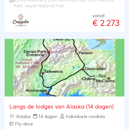
Rocky Mountains
,
Banff National Park
,
Yoho National
mooiste nationale parken van Alberta en British
Park
,
Jasper National Park
Columbia. Vervolgens peddelt u met uw reisgenoten
vanaf
in tweepersoonskano's over een rustige rivier,
€ 2.273
omgeven door niets dan stilte, natuur en wildleven.
Een ideale reis voor wie actief wil zijn in de natuur,
maar ook houdt van ontspanning bij het kampvuur.
U maakt kennis met de favoriete wandelroutes van
uw gids en overnacht merendeels op campings. De
wandelingen zijn licht tot gemiddeld in
moeilijkheidsgraad en de kanotocht is geschikt voor
beginners met enige basisvaardigheden. Uw
deskundige, gecertificeerde gids begeleidt alle
wandelingen en verzorgt de veiligheid tijdens de
kanotocht.
Langs de lodges van Alaska (14 dagen)
Alaska
14 dagen
Individuele rondreis
Fly-drive