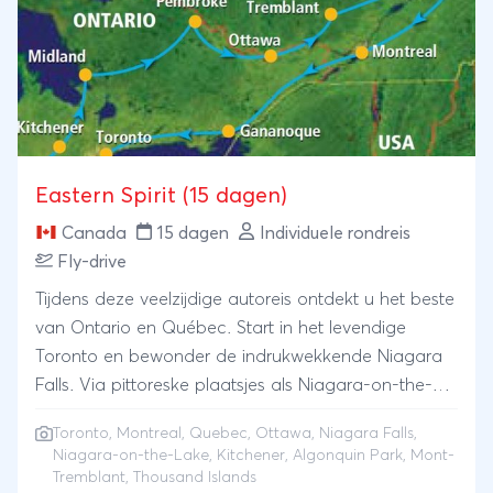
Met daarnaast stops in de Blue Mountains en
Niagara Falls ontstaat een afwisselende route vol
beleving, zonder dat het tempo te hoog ligt. Een reis
voor wie vrijheid en comfort graag combineert met
natuur en karaktervolle plaatsen.
Eastern Spirit (15 dagen)
Canada
15 dagen
Individuele rondreis
Fly-drive
Tijdens deze veelzijdige autoreis ontdekt u het beste
van Ontario en Québec. Start in het levendige
Toronto en bewonder de indrukwekkende Niagara
Falls. Via pittoreske plaatsjes als Niagara-on-the-
Lake en Kitchener reist u langs wijngaarden en door
Toronto
,
Montreal
,
Quebec
,
Ottawa
, Niagara Falls,
de natuur van Algonquin Park. Spot elanden, verken
Niagara-on-the-Lake, Kitchener, Algonquin Park, Mont-
Ottawa en geniet van de bergwereld bij Mont-
Tremblant, Thousand Islands