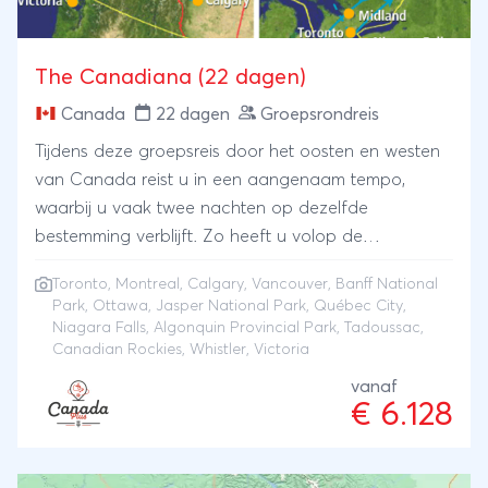
The Canadiana (22 dagen)
Canada
22 dagen
Groepsrondreis
Tijdens deze groepsreis door het oosten en westen
van Canada reist u in een aangenaam tempo,
waarbij u vaak twee nachten op dezelfde
bestemming verblijft. Zo heeft u volop de
gelegenheid om de sfeer van Canada echt te
Toronto
,
Montreal
,
Calgary
,
Vancouver
,
Banff National
ervaren. U bezoekt de bruisende steden Toronto,
Park
,
Ottawa
,
Jasper National Park
, Québec City,
Montréal, Québec City en Ottawa, bewondert de
Niagara Falls, Algonquin Provincial Park, Tadoussac,
indrukwekkende Niagara Falls en ontdekt de natuur
Canadian Rockies, Whistler, Victoria
van Algonquin Provincial Park. Een bijzonder
vanaf
hoogtepunt is de optionele walvistocht bij
€ 6.128
Tadoussac. Na Oost-Canada vliegt u naar het
westen voor een complete kennismaking met de