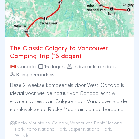
overnachten in comfortabele hotels en reizen in een
minibus met een kleine internationale groep. Deze
winter groepsreis door Canada laat ons de Rockies
op een bijzondere manier beleven, met veel vrijheid,
frisse berglucht en een vleugje avontuur.
The Classic Calgary to Vancouver
Camping Trip (16 dagen)
Canada
16 dagen
Individuele rondreis
Kampeerrondreis
Deze 2-weekse kampeerreis door West-Canada is
ideaal voor wie de natuur van Canada écht wil
ervaren. U reist van Calgary naar Vancouver via de
indrukwekkende Rocky Mountains en de beroemde
Icefields Parkway. Onderweg kampeert u in
Rocky Mountains
,
Calgary
,
Vancouver
,
Banff National
nationale parken zoals Banff, Jasper en Yoho, op
Park
,
Yoho National Park
,
Jasper National Park
,
locaties midden in de natuur. Tijdens afwisselende
Whistler