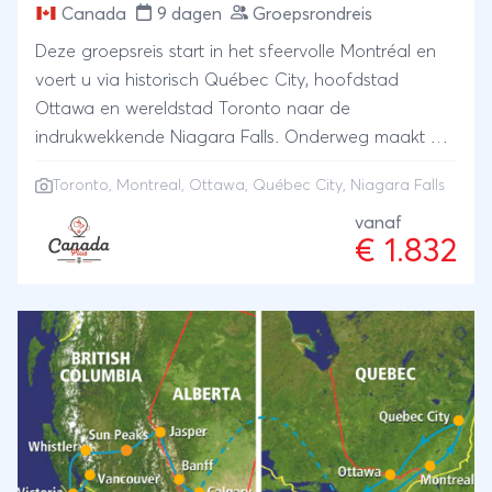
Canada
9 dagen
Groepsrondreis
Deze groepsreis start in het sfeervolle Montréal en
voert u via historisch Québec City, hoofdstad
Ottawa en wereldstad Toronto naar de
indrukwekkende Niagara Falls. Onderweg maakt u
kennis met de unieke combinatie van Franse en
Toronto
,
Montreal
,
Ottawa
, Québec City, Niagara Falls
Engelse invloeden, indrukwekkende watervallen en
culturele hoogtepunten. Of u nu kiest voor een
vanaf
€ 1.832
baguette of een hamburger, zowel de Frans
georiënteerde als de Engelstalige steden van
Canada hebben een geheel eigen karakter en zijn
absoluut een bezoek waard. Een afwisselende reis
vol cultuur, geschiedenis en bijzondere ervaringen.