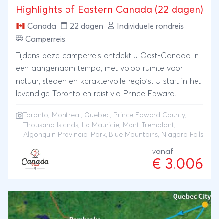
Highlights of Eastern Canada (22 dagen)
Canada
22 dagen
Individuele rondreis
Camperreis
Tijdens deze camperreis ontdekt u Oost-Canada in
een aangenaam tempo, met volop ruimte voor
natuur, steden en karaktervolle regio's. U start in het
levendige Toronto en reist via Prince Edward
County, Thousand Islands en Montréal naar het
Toronto
,
Montreal
,
Quebec
, Prince Edward County,
historische Québec City. Daarna volgt het groene
Thousand Islands, La Mauricie, Mont-Tremblant,
hart van de reis, met verblijf in La Mauricie, Mont-
Algonquin Provincial Park, Blue Mountains, Niagara Falls
Tremblant en Algonquin Provincial Park. Onderweg
vanaf
wisselen bruisende steden, charmante dorpen en
€ 3.006
uitgestrekte natuurgebieden elkaar moeiteloos af.
Juist die balans maakt deze camperreis zo
aantrekkelijk: ruimte voor cultuur en sfeer, maar ook
voor rust, wandelingen, wildlife en tijd aan het water.