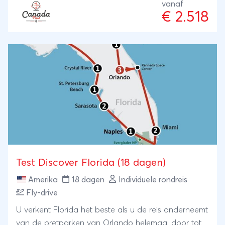
door de Inside Passage, waar u tussen steile kliffen,
vanaf
€ 2.518
groene eilanden en indrukwekkende
gletsjerlandschappen naar Vancouver Island vaart.
Op dit prachtige eiland ontdekt u de ruige kust,
ongerepte natuur en sfeervolle plaatsjes van één
van de mooiste bestemmingen aan de Canadese
Pacific. Deze reis biedt een perfecte combinatie van
natuur en cultuur, met volop mogelijkheden om
West-Canada op uw eigen tempo te ontdekken.
Test Discover Florida (18 dagen)
Amerika
18 dagen
Individuele rondreis
Fly-drive
U verkent Florida het beste als u de reis onderneemt
van de pretparken van Orlando helemaal door tot