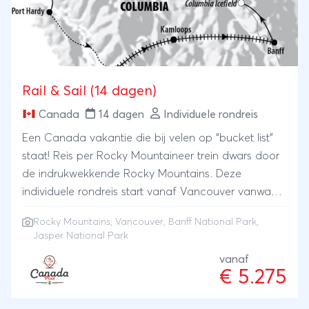
Rail & Sail (14 dagen)
Canada
14 dagen
Individuele rondreis
Een Canada vakantie die bij velen op “bucket list”
staat! Reis per Rocky Mountaineer trein dwars door
de indrukwekkende Rocky Mountains. Deze
individuele rondreis start vanaf Vancouver vanwaar
u met de beroemde trein Rocky Mountaineer reist
Rocky Mountains
,
Vancouver
,
Banff National Park
,
naar Banff. Er is ruim de tijd om de nationale parken
Jasper National Park
van Banff en Jasper te ontdekken. Ook de Icefields
vanaf
Parkway ontbreekt uiteraard niet. In Jasper stapt u
€ 5.275
aan boord van de 'Skeena' van VIA Rail, voor een
bijzondere 2-daagse treinreis naar Prince Rupert.