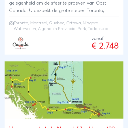
gelegenheid om de sfeer te proeven van Oost-
Canada. U bezoekt de grote steden Toronto,
Montreal, Québec City en Ottawa, maar ook de
Toronto
,
Montreal
,
Quebec
,
Ottawa
, Niagara
indrukwekkende Niagara Watervallen staan op het
Watervallen, Algonquin Provincial Park, Tadoussac
programma alsmede het spectaculaire Algonquin
vanaf
Provincial Park. Het neusje van de zalm is de
€ 2.748
optionele excursie naar Tadoussac waar u een 3 uur
durende walvistocht kunt maken. Eventueel kan de
reis worden verlengd bij de start van de reis in
Montréal of aan het einde in Toronto. Deze reis zal
u nog lang bijblijven!