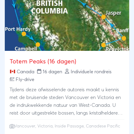
het historische Dawson City rijden we de hele
Dempster Highway af tot aan Inuvik. We vervolgen
de Inuvik-Tuktoyaktuk Highway, de eerste weg ter
wereld die u naar de Beaufort Zee brengt.
Totem Peaks (16 dagen)
Canada
16 dagen
Individuele rondreis
Fly-drive
Tijdens deze afwisselende autoreis maakt u kennis
met de bruisende steden Vancouver en Victoria en
de indrukwekkende natuur van West-Canada. U
reist door uitgestrekte bossen, langs kristalheldere
meren en imposante bergketens met besneeuwde
Vancouver
, Victoria, Inside Passage, Canadese Pacific
toppen. Een absoluut hoogtepunt is de overtocht