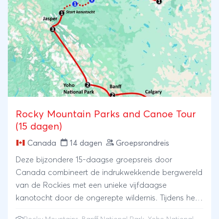
reis kunt u de reis (optioneel) afsluiten met een
befaamde Bear Viewing excursie. Vanwege de
bijzondere elementen van deze reis adviseren wij u
vroegtijdig te boeken.
Rocky Mountain Parks and Canoe Tour
(15 dagen)
Canada
14 dagen
Groepsrondreis
Deze bijzondere 15-daagse groepsreis door
Canada combineert de indrukwekkende bergwereld
van de Rockies met een unieke vijfdaagse
kanotocht door de ongerepte wildernis. Tijdens het
eerste deel van de reis verkent u al wandelend de