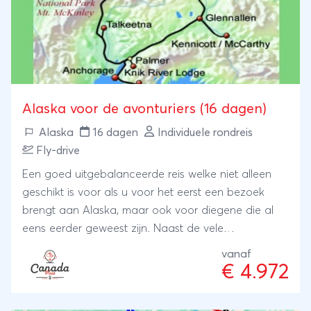
natuurpracht en bijzondere belevenissen.
Alaska voor de avonturiers (16 dagen)
Alaska
16 dagen
Individuele rondreis
Fly-drive
Een goed uitgebalanceerde reis welke niet alleen
geschikt is voor als u voor het eerst een bezoek
brengt aan Alaska, maar ook voor diegene die al
eens eerder geweest zijn. Naast de vele
hoogtepunten die u bezoekt tijdens deze reis, heeft
vanaf
u ook de mogelijkheid om diverse prachtige
€ 4.972
excursies bij te boeken, waardoor u het echte
Alaska in 2 weken tijd beleefd! Als kroonstuk op de