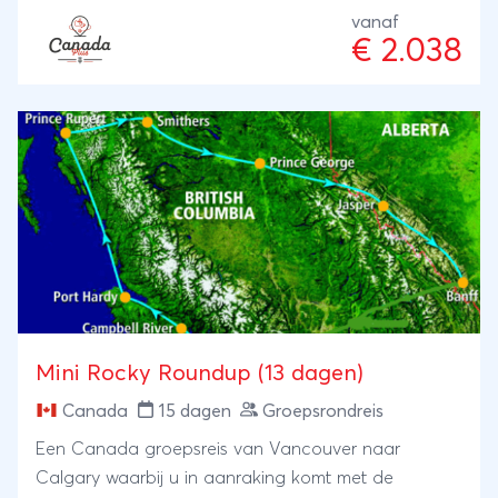
Tremblant. In Québec City en Montréal proeft u het
vanaf
Franse erfgoed, terwijl de reis eindigt aan het
€ 2.038
schilderachtige Thousand Islands-gebied. Een
perfecte mix van natuur, cultuur en stad - ideaal
voor wie Oost-Canada op eigen tempo wil beleven.
Mini Rocky Roundup (13 dagen)
Canada
15 dagen
Groepsrondreis
Een Canada groepsreis van Vancouver naar
Calgary waarbij u in aanraking komt met de