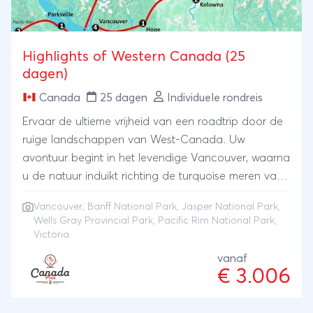
Highlights of Western Canada (25
dagen)
Canada
25 dagen
Individuele rondreis
Ervaar de ultieme vrijheid van een roadtrip door de
ruige landschappen van West-Canada. Uw
avontuur begint in het levendige Vancouver, waarna
u de natuur induikt richting de turquoise meren van
Banff en de indrukwekkende gletsjers van Jasper. U
Vancouver
,
Banff National Park
,
Jasper National Park
,
vervolgt de route door het ongerepte Wells Gray
Wells Gray Provincial Park, Pacific Rim National Park,
Provincial Park, om uiteindelijk de prachtige kustlijn
Victoria
van Vancouver Island te ontdekken, inclusief het
vanaf
rustige Pacific Rim National Park. Eindig uw reis met
€ 3.006
een bezoek aan de charmante stad Victoria. Deze
route belooft een onvergetelijke mix van