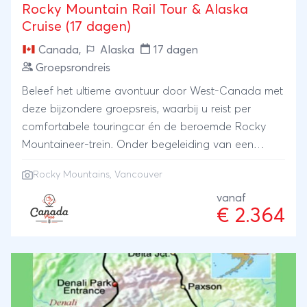
Rocky Mountain Rail Tour & Alaska
Cruise (17 dagen)
Canada
,
Alaska
17 dagen
Groepsrondreis
Beleef het ultieme avontuur door West-Canada met
deze bijzondere groepsreis, waarbij u reist per
comfortabele touringcar én de beroemde Rocky
Mountaineer-trein. Onder begeleiding van een
ervaren reisleiding ontdekt u de spectaculaire
Rocky Mountains
,
Vancouver
natuur van Alberta's nationale parken en reist u
vervolgens per luxe trein dwars door de Rocky
vanaf
€ 2.364
Mountains richting de kuststad Vancouver.
Vervolgens stapt u aan boord van een luxe cruise
schip voor een prachtige reis langs de woeste en
groene kust van British Columbia helemaal tot aan
Alaska en weer terug door de beroemde Inside
Passage. Een unieke combinatie van gemak,