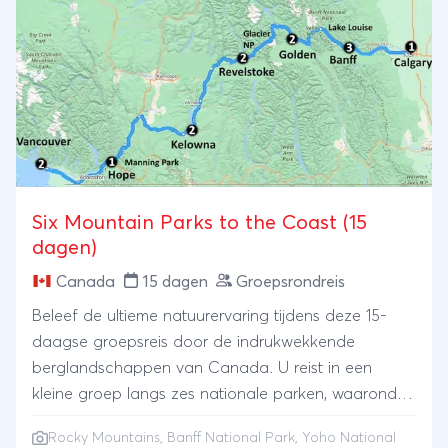
spectaculaire natuur van het land. Vanuit Calgary
reist u door de adembenemende Canadian Rockies,
met hoogtepunten als Banff, Jasper en Whistler.
Vervolgens geniet u van de rust van de Grote
Oceaan, bezoekt u Vancouver Island en de
charmante stad Victoria, om de reis af te sluiten in
Vancouver, één van de mooiste steden ter wereld.
Een veelzijdige groepsreis door Canada vol natuur,
cultuur en onvergetelijke hoogtepunten.
Six Mountain Parks to the Coast (15
dagen)
Canada
15 dagen
Groepsrondreis
Beleef de ultieme natuurervaring tijdens deze 15-
daagse groepsreis door de indrukwekkende
berglandschappen van Canada. U reist in een
kleine groep langs zes nationale parken, waaronder
Banff, Kootenay en Yoho, en geniet van
Rocky Mountains
,
Banff National Park
,
Yoho National
adembenemende uitzichten op gletsjers, blauwe