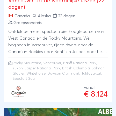
Vancouver tot de Noordelijke IJszee (22
dagen)
Canada
,
Alaska
23 dagen
Groepsrondreis
Ontdek de meest spectaculaire hoogtepunten van
West-Canada en de Rocky Mountains. We
beginnen in Vancouver, rijden dwars door de
Canadian Rockies naar Banff en Jasper, door het
uitgestrekte binnenland van British Columbia en
Rocky Mountains
,
Vancouver
,
Banff National Park
,
vervolgens naar het noorden over de prachtige
Yukon
,
Jasper National Park
, British Columbia, Salmon
Stewart-Cassiar Highway. Een kort stapje naar
Glacier, Whitehorse, Dawson City, Inuvik, Tuktoyaktuk,
Hyder in Alaska wordt gemaakt en aansluitend
Beaufort Sea
bewonderen we Salmon Glacier. We bezoeken
vanaf
onderweg talloze charmante steden en dorpen en
€ 8.124
rijden helemaal door tot aan de hoofdstad van
Yukon, Whitehorse. Het 2e gedeelte van deze
groepsreis gaat naar het 'einde van de wereld'. Via