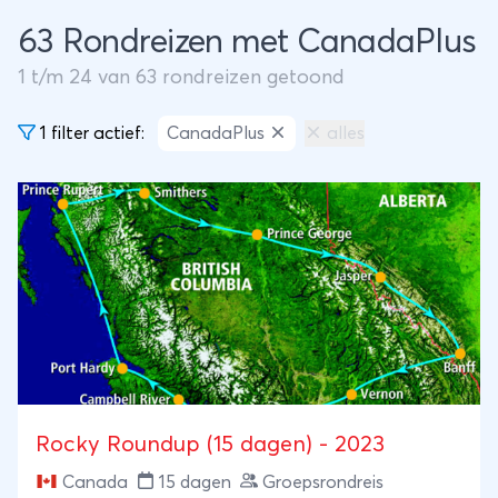
63 Rondreizen met CanadaPlus
1
t/m
24
van
63
rondreizen getoond
1 filter actief:
CanadaPlus
alles
Rocky Roundup (15 dagen) - 2023
Canada
15 dagen
Groepsrondreis