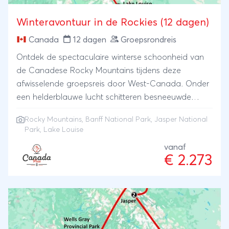
Winteravontuur in de Rockies (12 dagen)
Canada
12 dagen
Groepsrondreis
Ontdek de spectaculaire winterse schoonheid van
de Canadese Rocky Mountains tijdens deze
afwisselende groepsreis door West-Canada. Onder
een helderblauwe lucht schitteren besneeuwde
bergtoppen, bevroren meren en dichtbegroeide
Rocky Mountains
,
Banff National Park
,
Jasper National
bossen die onder een witte deken lijken te slapen.
Park
, Lake Louise
Tijdens deze actieve winterreis beleven wij het beste
vanaf
van Banff, Lake Louise en Jasper: wandelen met of
€ 2.273
zonder sneeuwschoenen, schaatsen, fietsen met “fat
bikes”, tube sliden en ontspannen in sfeervolle
bergdorpjes. De reis wordt begeleid door een
ervaren gids en biedt de perfecte balans tussen
natuur, ontspanning en lichte activiteit. We