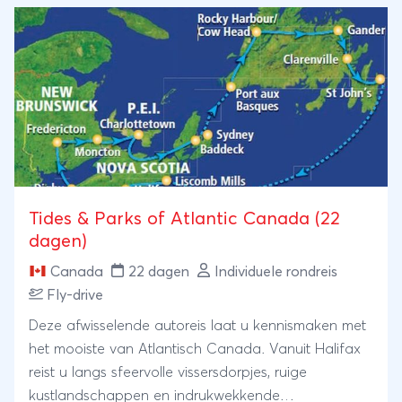
Vervolgens vaart u per boot door de
indrukwekkende Inside Passage. Gedurende de
tocht ziet u regelmatig walvissen opduiken en in de
zon glinsterende zeevogels vliegen met de ferry
mee. Het laatste traject vliegt u over Vancouver
Island terug naar Vancouver.
Tides & Parks of Atlantic Canada (22
dagen)
Canada
22 dagen
Individuele rondreis
Fly-drive
Deze afwisselende autoreis laat u kennismaken met
het mooiste van Atlantisch Canada. Vanuit Halifax
reist u langs sfeervolle vissersdorpjes, ruige
kustlandschappen en indrukwekkende