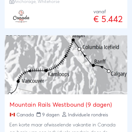
Anchorage, Whitehorse
bewoonde wereld, koken in de open lucht en slapen
in tweepersoonstenten op de mooiste plekken in de
vanaf
€ 5.442
natuur. Onderweg ontdekken we
goudzoekersstadjes, ruige berglandschappen en
uitgestrekte toendra's. We reizen van de kust naar
de poolcirkel en ervaren de magie van de
middernachtzon, de rust van de wildernis en de
charme van historische nederzettingen. Een unieke
reis voor liefhebbers van natuur, eenvoud en
avontuur!
Mountain Rails Westbound (9 dagen)
Canada
9 dagen
Individuele rondreis
Een korte maar afwisselende vakantie in Canada