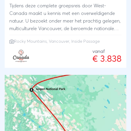
Tijdens deze complete groepsreis door West-
Canada maakt u kennis met een overweldigende
natuur. U bezoekt onder meer het prachtig gelegen,
multiculturele Vancouver, de beroemde nationale
parken van de Rocky Mountains en het unieke
Rocky Mountains
,
Vancouver
, Inside Passage
Vancouver Island. Hoogtepunt van de reis is de
boottocht door de majestueuze 'Inside Passage'.
vanaf
€ 3.838
Sinds jaren een favoriet onderdeel in ons Canada-
aanbod. De Inside Passage is een zeer
spectaculaire zeeroute langs de westkust van
Canada. U vaart tussen de westkust van Canada
en de vele eilanden die voor de kust liggen.
Prachtige fjorden, besneeuwde bergtoppen,
glashelder water en misschien ziet u onderweg nog
een walvis.