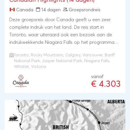
Canadian Highlights (14 dagen)
Canada
14 dagen
Groepsrondreis
Deze groepsreis door Canada geeft u een zeer
complete indruk van het land. De reis start in
Toronto, waar uiteraard ook een bezoek aan de
indrukwekkende Niagara Falls op het programma
staat. Vervolgens vliegt u naar Calgary en reist u
Toronto
,
Rocky Mountains
,
Calgary
,
Vancouver
,
Banff
dwars door de majestueuze Canadian Rockies, met
National Park
,
Jasper National Park
, Niagara Falls,
beroemde bestemmingen als Banff, Jasper en
Whistler, Victoria
Whistler. De laatste dagen staan in het teken van de
vanaf
rustgevende natuur van de Grote Oceaan. U
€ 4.303
bezoekt Vancouver Island met de charmante stad
Victoria, de hoofdstad van British Columbia, en sluit
de reis af in Vancouver, één van de mooiste en
gezelligste steden ter wereld. Een veelzijdige
groepsreis vol indrukwekkende natuur, sfeervolle
steden en onvergetelijke hoogtepunten.