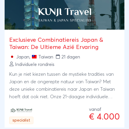
Exclusieve Combinatiereis Japan &
Taiwan: De Ultieme Azië Ervaring
Japan
,
Taiwan
21 dagen
Individuele rondreis
Kun je niet kiezen tussen de mystieke tradities van
Japan en de ongerepte natuur van Taiwan? Met
deze unieke combinatiereis naar Japan en Taiwan
hoeft dat ook niet. Onze 21-daagse individuele
rondreis biedt de perfecte balans tussen twee van
vanaf
de meest fascinerende culturen in Azië. Als
€ 4.000
gespecialiseerd boutique travel agency geloven we
specialist
niet in standaard groepsreizen; dit reisschema is een