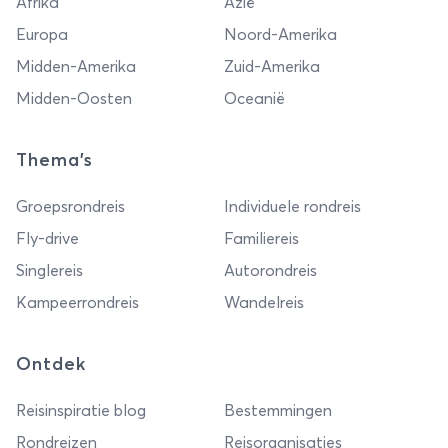
Afrika
Azië
Europa
Noord-Amerika
Midden-Amerika
Zuid-Amerika
Midden-Oosten
Oceanië
Thema's
Groepsrondreis
Individuele rondreis
Fly-drive
Familiereis
Singlereis
Autorondreis
Kampeerrondreis
Wandelreis
Ontdek
Reisinspiratie blog
Bestemmingen
Rondreizen
Reisorganisaties