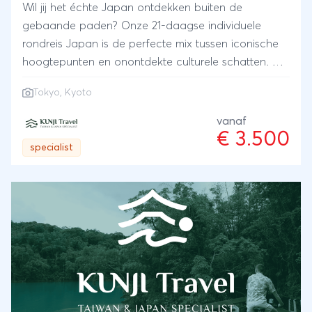
Wil jij het échte Japan ontdekken buiten de
gebaande paden? Onze 21-daagse individuele
rondreis Japan is de perfecte mix tussen iconische
hoogtepunten en onontdekte culturele schatten. Als
gespecialiseerd boutique travel agency geloven we
Tokyo
,
Kyoto
niet in standaard groepsreizen. Dit reisschema is
100% op maat gemaakt en wordt volledig
vanaf
€ 3.500
aangepast aan jouw persoonlijke wensen, tempo en
specialist
reisstijl.Dankzij onze eigen Aziatische roots,
taalvaardigheid en lokale connecties openen wij
deuren naar geheime plekken die voor andere
toeristen gesloten blijven. Van de futuristische
straten van Tokyo en de eeuwenoude tempels in
Kyoto, tot een authentieke overnachting in een
traditionele ryokan in het onaangetaste binnenland
— wij ontwerpen jouw ultieme droomreis.