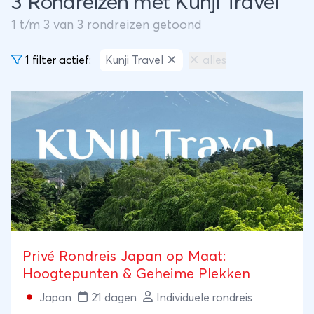
3 Rondreizen met Kunji Travel
1
t/m
3
van
3
rondreizen getoond
1 filter actief:
Kunji Travel
alles
Privé Rondreis Japan op Maat:
Hoogtepunten & Geheime Plekken
Japan
21 dagen
Individuele rondreis