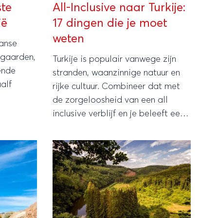
ste
All-Inclusive naar Turkije:
ië
17 dingen die je moet
weten
aanse
ngaarden,
Turkije is populair vanwege zijn
ende
stranden, waanzinnige natuur en
alf
rijke cultuur. Combineer dat met
de zorgeloosheid van een all
inclusive verblijf en je beleeft een
topvakantie. Houd daarbij
rekening met de volgende 17
zaken.