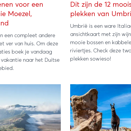
enen voor een
Dit zijn de 12 mooi
ie Moezel,
plekken van Umbr
and
Umbrië is een ware Itali
ansichtkaart met zijn wij
in een compleet andere
mooie bossen en kabbel
et ver van huis. Om deze
riviertjes. Check deze twa
aties boek je vandaag
plekken sowieso!
 vakantie naar het Duitse
bied.