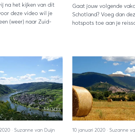
j na het kijken van dit
Gaat jouw volgende vaka
Door deze video wil je
Schotland? Voeg dan deze
een (weer) naar Zuid-
hotspots toe aan je reis
i 2020
·
Suzanne van Duijn
10 januari 2020
·
Suzanne va