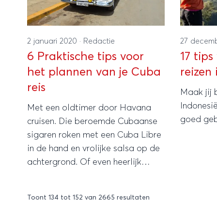
2 januari 2020
·
Redactie
27 decem
6 Praktische tips voor
17 tip
het plannen van je Cuba
reizen 
reis
Maak jij 
Indonesië
Met een oldtimer door Havana
goed geb
cruisen. Die beroemde Cubaanse
sigaren roken met een Cuba Libre
in de hand en vrolijke salsa op de
achtergrond. Of even heerlijk
bijkomen aan een van de
tropische witte stranden.
Toont
134
tot
152
van
2665
resultaten