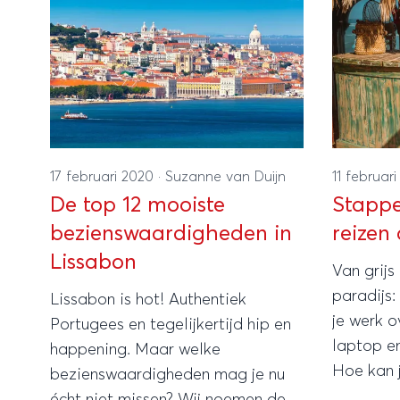
17 februari 2020
·
Suzanne van Duijn
11 februar
De top 12 mooiste
Stappe
bezienswaardigheden in
reizen
Lissabon
Van grijs
paradijs:
Lissabon is hot! Authentiek
je werk o
Portugees en tegelijkertijd hip en
laptop en
happening. Maar welke
Hoe kan j
bezienswaardigheden mag je nu
écht niet missen? Wij noemen de