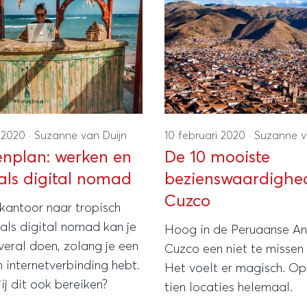
i 2020
·
Suzanne van Duijn
10 februari 2020
·
Suzanne v
nplan: werken en
De 10 mooiste
 als digital nomad
bezienswaardighe
Cuzco
 kantoor naar tropisch
 als digital nomad kan je
Hoog in de Peruaanse An
veral doen, zolang je een
Cuzco een niet te missen
 internetverbinding hebt.
Het voelt er magisch. O
ij dit ook bereiken?
tien locaties helemaal.