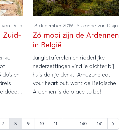
 van Duijn
18 december 2019
·
Suzanne van Duijn
n Zuid-
Zó mooi zijn de Ardennen
in België
erika
Jungletaferelen en ridderlijke
of
nederzettingen vind je dichter bij
 do’s en
huis dan je denkt. Amazone eat
dreis
your heart out, want de Belgische
relddeel
Ardennen is de place to be!
7
8
9
10
11
...
140
141