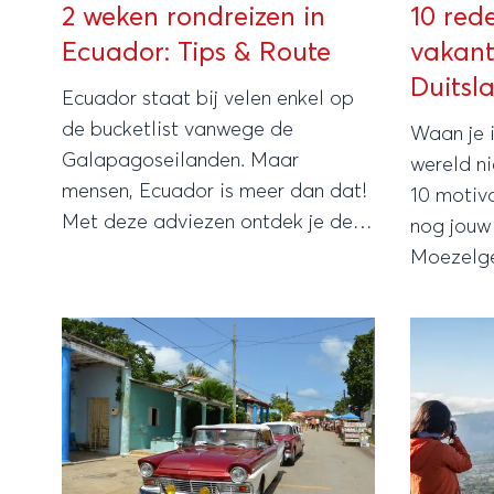
2 weken rondreizen in
10 red
Ecuador: Tips & Route
vakant
Duitsl
Ecuador staat bij velen enkel op
de bucketlist vanwege de
Waan je 
Galapagoseilanden. Maar
wereld ni
mensen, Ecuador is meer dan dat!
10 motiv
Met deze adviezen ontdek je deze
nog jouw
Zuid-Amerikaanse parel in twee
Moezelge
weken.