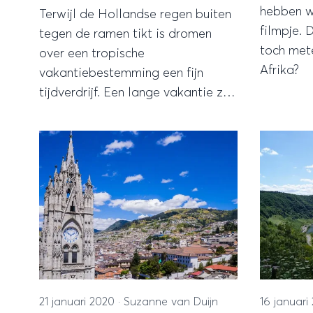
hebben wi
Terwijl de Hollandse regen buiten
filmpje. 
tegen de ramen tikt is dromen
toch met
over een tropische
Afrika?
vakantiebestemming een fijn
tijdverdrijf. Een lange vakantie zit
er even niet in, maar een weekje
even ontsnappen aan de grauwe
wolken zou toch wel erg lekker
zijn... Maar ja, ver vliegen en een
jetlag is niet wat je wilt voor zo’n
korte trip. Gelukkig is er een
paradijselijke bestemming op nog
geen 6,5 uur vliegen vanaf
Amsterdam; Welcome to the
Gambia!
21 januari 2020
·
Suzanne van Duijn
16 januar