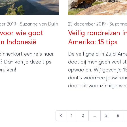
ber 2019
·
Suzanne van Duijn
23 december 2019
·
Suzanne
s voor wie gaat
Veilig rondreizen i
in Indonesië
Amerika: 15 tips
binnenkort een reis naar
De veiligheid in Zuid-Am
? Dan kan je deze tips
doet bij menigeen veel st
ruiken!
opwaaien. Wij geven je 15
dont’s waarmee jouw ron
door dit waanzinnige we
een succes wordt!
1
2
...
5
6