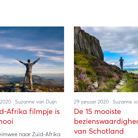
i 2020
·
Suzanne van Duijn
29 januari 2020
·
Suzanne va
d-Afrika filmpje is
De 15 mooiste
mooi
bezienswaardighe
van Schotland
heimwee naar Zuid-Afrika