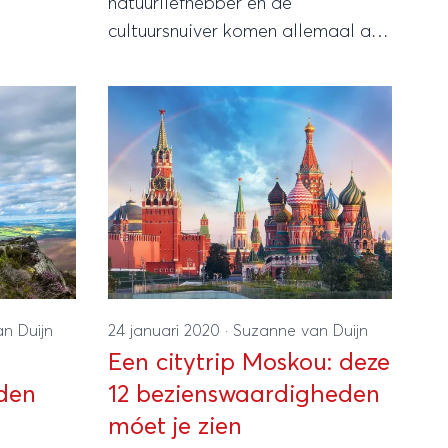
natuurliefhebber en de
cultuursnuiver komen allemaal aan
hun trekken in het gastvrije
Gambia. Hier een aantal
aanraders!
n Duijn
24 januari 2020
·
Suzanne van Duijn
Een citytrip Moskou: deze
den
12 bezienswaardigheden
móet je zien