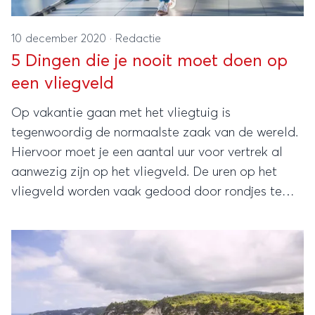
10 december 2020
·
Redactie
5 Dingen die je nooit moet doen op
een vliegveld
Op vakantie gaan met het vliegtuig is
tegenwoordig de normaalste zaak van de wereld.
Hiervoor moet je een aantal uur voor vertrek al
aanwezig zijn op het vliegveld. De uren op het
vliegveld worden vaak gedood door rondjes te
lopen, op het internet te surfen of nog wat laatste
dingen te kopen. Er zijn echter een aantal
belangrijke dingen die je nooit op een vliegveld
moet doen. Hier vertellen we je er meer over!