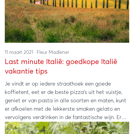
11 maart 2021
·
Fleur Madlener
Last minute Italië: goedkope Italië
vakantie tips
Je vindt er op iedere straathoek een goede
koffietent, eet er de beste pizza’s uit het vuistje,
geniet er van pasta in alle soorten en maten, kunt
er afkoelen met de lekkerste smaken gelato en
vervolgens verdrinken in de fantastische wijn. Er
zijn alleen al zoveel culinaire redenen waarom een