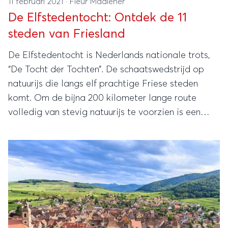
11 februari 2021
·
Fleur Madlener
De Elfstedentocht: Ontdek de 11
steden van Friesland
De Elfstedentocht is Nederlands nationale trots,
“De Tocht der Tochten”. De schaatswedstrijd op
natuurijs die langs elf prachtige Friese steden
komt. Om de bijna 200 kilometer lange route
volledig van stevig natuurijs te voorzien is een
behoorlijke periode van vorst nodig. Dat komt
helaas niet meer zo vaak voor. Maar je kunt de elf
steden ook op een heel andere manier ontdekken.
Bijvoorbeeld op de fiets, varend, wandelend of als
roadtrip.