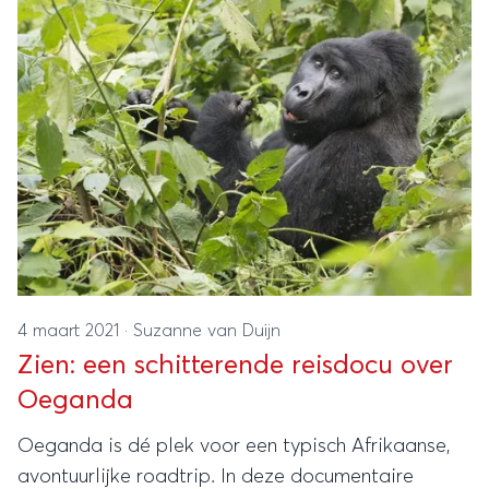
last minute vakantie naar Italië een heel goed
idee is. Dan hebben we het nog niet eens gehad
over de prachtige steden, afwisselende natuur en
de aangename temperatuur. Tijd om daar eens
wat uitgebreider in te duiken!
4 maart 2021
·
Suzanne van Duijn
Zien: een schitterende reisdocu over
Oeganda
Oeganda is dé plek voor een typisch Afrikaanse,
avontuurlijke roadtrip. In deze documentaire