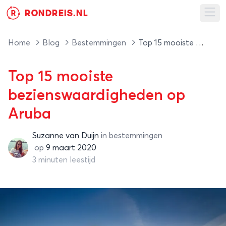
RONDREIS.NL
R
Ope
Home
Blog
Bestemmingen
Top 15 mooiste bezienswaardigheden op Aruba
Top 15 mooiste
bezienswaardigheden op
Aruba
Suzanne van Duijn
in
bestemmingen
Suzanne van Duijn
op
9 maart 2020
3 minuten leestijd