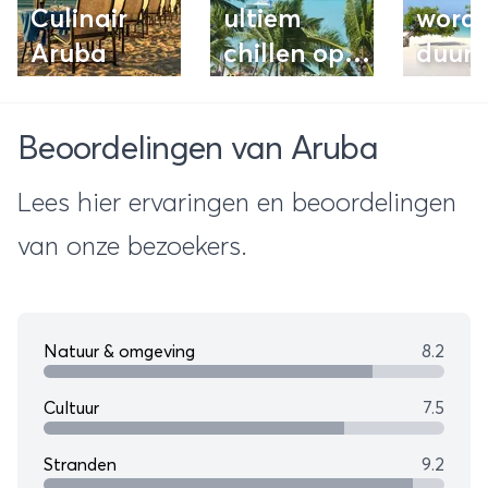
Culinair
ultiem
word
Aruba
chillen op
duur
de Antillen
Beoordelingen van Aruba
Lees hier ervaringen en beoordelingen
van onze bezoekers.
Natuur & omgeving
8.2
Cultuur
7.5
Stranden
9.2