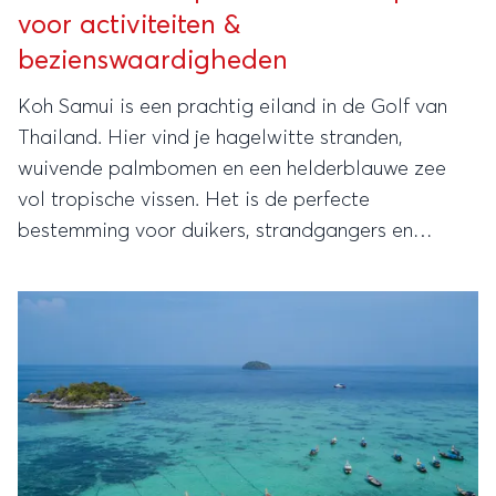
voor activiteiten &
bezienswaardigheden
Koh Samui is een prachtig eiland in de Golf van
Thailand. Hier vind je hagelwitte stranden,
wuivende palmbomen en een helderblauwe zee
vol tropische vissen. Het is de perfecte
bestemming voor duikers, strandgangers en
zonaanbidders. Maar Koh Samui is ook een
aanrader voor cultuurliefhebbers, wandelaars en
(natuur)fotografen, vanwege de prachtige natuur,
gezellige dorpjes, imposante tempels en vele
Boeddhabeelden die er te zien zijn.