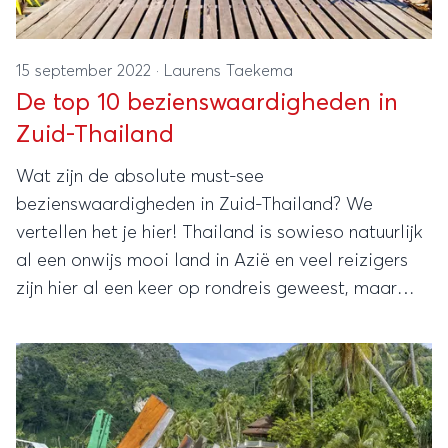
15 september 2022
·
Laurens Taekema
De top 10 bezienswaardigheden in
Zuid-Thailand
Wat zijn de absolute must-see
bezienswaardigheden in Zuid-Thailand? We
vertellen het je hier! Thailand is sowieso natuurlijk
al een onwijs mooi land in Azië en veel reizigers
zijn hier al een keer op rondreis geweest, maar
toch is het de moeite waard om eens in te zoomen
op het zuidelijke deel van Thailand. Kijk maar!