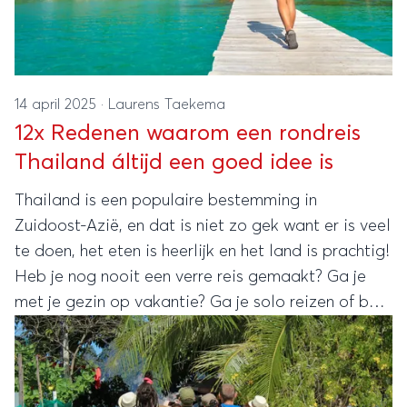
14 april 2025
·
Laurens Taekema
12x Redenen waarom een rondreis
Thailand áltijd een goed idee is
Thailand is een populaire bestemming in
Zuidoost-Azië, en dat is niet zo gek want er is veel
te doen, het eten is heerlijk en het land is prachtig!
Heb je nog nooit een verre reis gemaakt? Ga je
met je gezin op vakantie? Ga je solo reizen of ben
je toe aan een avontuur? Thailand heeft het
allemaal! En mocht je nog niet genoeg redenen
hebben om je rondreis naar Thailand te boeken,
dan hebben we nog 12 extra redenen voor je