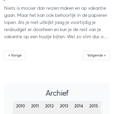
Niets is mooier dan reizen maken en op vakantie
gaan. Maar het kan ook behoorlijk in de papieren
lopen. Als je niet uitkijkt jaag je voortijdig je
reisbudget er doorheen en kun je de rest van je
vakantie op een houtje bijten. Wel zo slim dus om
een beetje op je geld te letten. Deze 10 tips
helpen je vakantie-uitgaven binnen de perken te
« Vorige
Volgende »
houden, zonder dat je hoeft in te leveren op je
plezier.
Archief
2010
2011
2012
2013
2014
2015