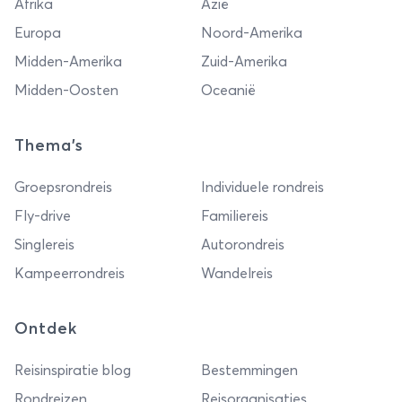
Afrika
Azië
Europa
Noord-Amerika
Midden-Amerika
Zuid-Amerika
Midden-Oosten
Oceanië
Thema's
Groepsrondreis
Individuele rondreis
Fly-drive
Familiereis
Singlereis
Autorondreis
Kampeerrondreis
Wandelreis
Ontdek
Reisinspiratie blog
Bestemmingen
Rondreizen
Reisorganisaties