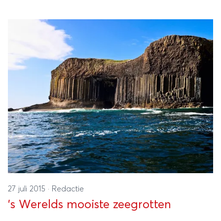
unieke cultuur. Neem daarbij de schitterende
berglandschappen en je kunt rekenen op een reis
waarbij de hoogtepunten elkaar afwisselen.
Pelden, de lokale expert van reisorganisatie
Better Places geeft zijn insider tips voor een
onvergetelijke trip.
27 juli 2015
·
Redactie
's Werelds mooiste zeegrotten