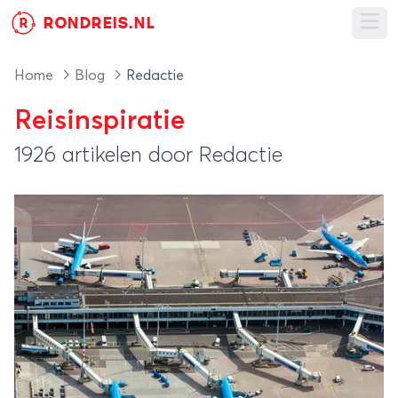
RONDREIS.NL
R
Ope
Home
Blog
Redactie
Reisinspiratie
1926 artikelen door Redactie