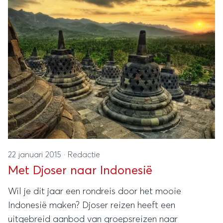
22 januari 2015
·
Redactie
Met Djoser naar Indonesië
Wil je dit jaar een rondreis door het mooie
Indonesië maken? Djoser reizen heeft een
uitgebreid aanbod van groepsreizen naar