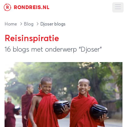
RONDREIS.NL
R
Ope
Home
Blog
Djoser blogs
Reisinspiratie
16 blogs met onderwerp “Djoser”