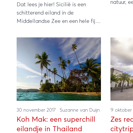
natuur, 
Dat lees je hier! Sicilië is een
te duike
schitterend eiland in de
beziensw
Middellandse Zee en een hele fijne
selectee
vakantiebestemming in Italië.
eilanden
Sicilië is de 'voetbal' van de
vakantie 
Italiaanse Laars en zit boordevol
mooie plekken en leuke dingen om
te doen, maar welke highlights
mag je niet missen? Lees snel
verder!
30 november 2017
·
Suzanne van Duijn
9 oktober
Koh Mak: een superchill
Zes r
eilandje in Thailand
citytr