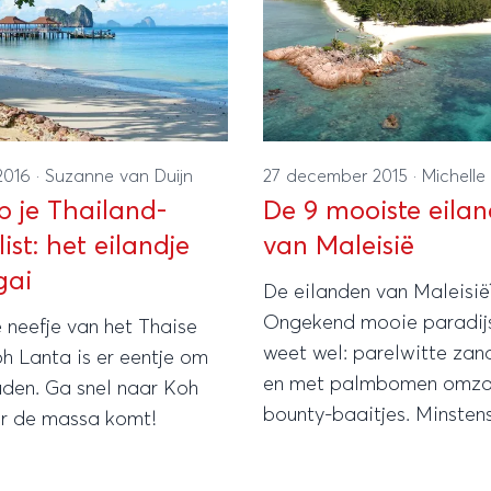
2016
·
Suzanne van Duijn
27 december 2015
·
Michelle
p je Thailand-
De 9 mooiste eila
ist: het eilandje
van Maleisië
gai
De eilanden van Maleisië
Ongekend mooie paradijs
e neefje van het Thaise
weet wel: parelwitte zan
h Lanta is er eentje om
en met palmbomen omz
uden. Ga snel naar Koh
bounty-baaitjes. Minsten
r de massa komt!
als de eilanden in Thaila
welke Maleisische eilande