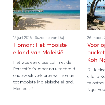
17 juni 2016
·
Suzanne van Duijn
26 maart 
Tioman: Het mooiste
Voor o
eiland van Maleisië
bucketl
Koh N
Het was een close call met de
Perhentian’s, maar na uitgebreid
Dit klein
onderzoek verklaren we Tioman
eiland Ko
tot mooiste Maleisische eiland!
te ontho
Mee eens?
Ngai voo