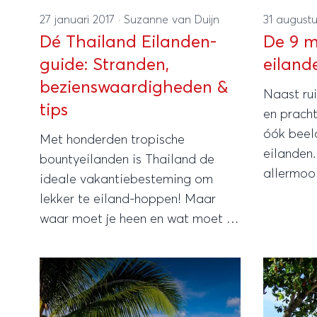
27 januari 2017
·
Suzanne van Duijn
31 august
Dé Thailand Eilanden-
De 9 m
guide: Stranden,
eiland
bezienswaardigheden &
Naast ru
tips
en pracht
óók beel
Met honderden tropische
eilanden.
bountyeilanden is Thailand de
allermooi
ideale vakantiebesteming om
lekker te eiland-hoppen! Maar
waar moet je heen en wat moet je
regelen? Lees het allemaal in deze
Thailand eilanden-guide!