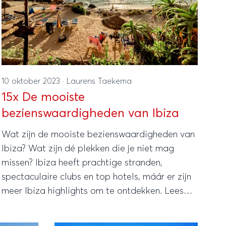
10 oktober 2023
·
Laurens Taekema
15x De mooiste
bezienswaardigheden van Ibiza
Wat zijn de mooiste bezienswaardigheden van
Ibiza? Wat zijn dé plekken die je niet mag
missen? Ibiza heeft prachtige stranden,
spectaculaire clubs en top hotels, máár er zijn
meer Ibiza highlights om te ontdekken. Lees
ons artikel met onze tips!