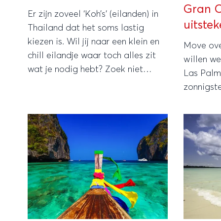
Gran C
Er zijn zoveel ‘Koh’s’ (eilanden) in
uitstek
Thailand dat het soms lastig
kiezen is. Wil jij naar een klein en
Move ove
chill eilandje waar toch alles zit
willen w
wat je nodig hebt? Zoek niet
Las Palm
verder en ga voor Koh Mak.
zonnigst