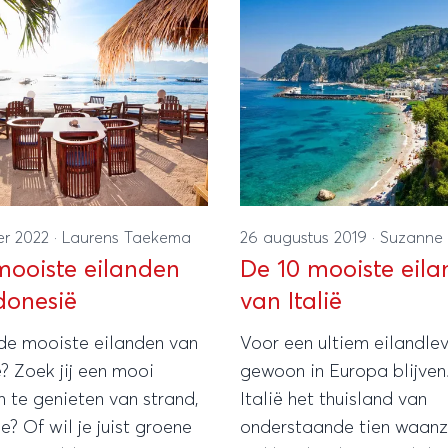
er 2022
·
Laurens Taekema
26 augustus 2019
·
Suzanne 
mooiste eilanden
De 10 mooiste eil
donesië
van Italië
 de mooiste eilanden van
Voor een ultiem eilandlev
? Zoek jij een mooi
gewoon in Europa blijven.
 te genieten van strand,
Italië het thuisland van
e? Of wil je juist groene
onderstaande tien waanz