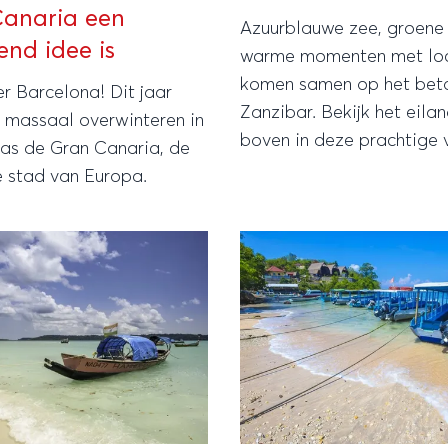
anaria een
Azuurblauwe zee, groene 
end idee is
warme momenten met lo
komen samen op het bet
r Barcelona! Dit jaar
Zanzibar. Bekijk het eila
e massaal overwinteren in
boven in deze prachtige 
as de Gran Canaria, de
e stad van Europa.