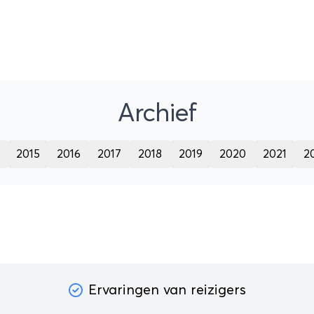
het mooiste? Bekijk dit lij
Archief
2015
2016
2017
2018
2019
2020
2021
2
Ervaringen van reizigers