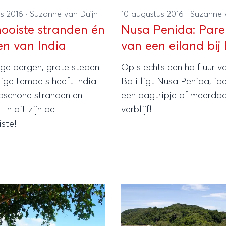
us 2016
·
Suzanne van Duijn
10 augustus 2016
·
Suzanne 
ooiste stranden én
Nusa Penida: Parel
en van India
van een eiland bij 
ige bergen, grote steden
Op slechts een half uur v
ige tempels heeft India
Bali ligt Nusa Penida, id
dschone stranden en
een dagtripje of meerda
 En dit zijn de
verblijf!
ste!