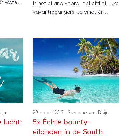
r water.
is het eiland vooral geliefd bij luxe
 ware
vakantiegangers. Je vindt er
en hebben!
hotels in alle prijsklassen maar
vooral veel mooie resorts. Droom
mee!
ijn
28 maart 2017
·
Suzanne van Duijn
 lucht:
5x Échte bounty-
eilanden in de South