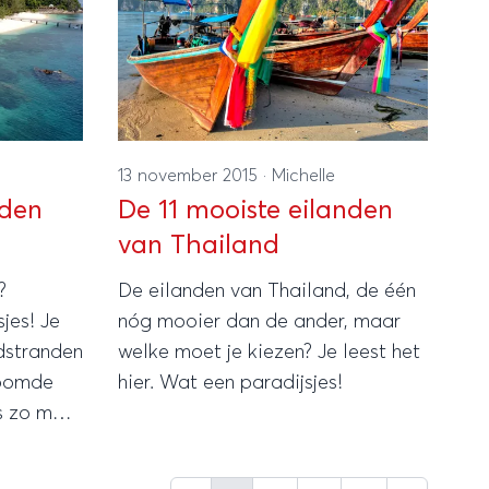
13 november 2015
·
Michelle
nden
De 11 mooiste eilanden
van Thailand
?
De eilanden van Thailand, de één
jes! Je
nóg mooier dan de ander, maar
dstranden
welke moet je kiezen? Je leest het
oomde
hier. Wat een paradijsjes!
s zo mooi
nd. Maar
n zijn