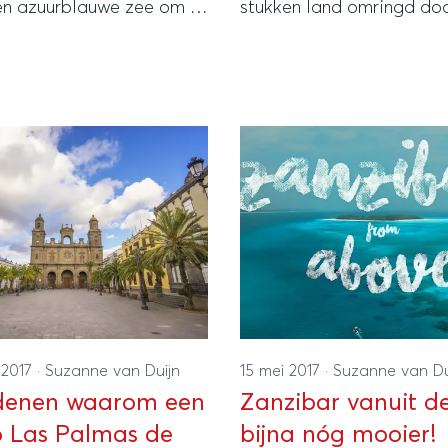
een azuurblauwe zee om in
stukken land omringd doo
n en mooie
Van bijna onbewoond tot
aardigheden? Wij
hotspots, je wilt ze gezi
rden de 7 mooiste
 van Indonesië voor jouw
of rondreis!
 2017
·
Suzanne van Duijn
15 mei 2017
·
Suzanne van Du
edenen waarom een
Zanzibar vanuit de
ip Las Palmas de
bijna nóg mooier!