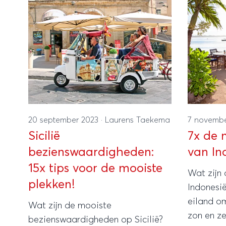
leuke tips voor je klaarstaan voor jouw ultieme
Zanzibar vakantie!
20 september 2023
·
Laurens Taekema
7 novemb
Sicilië
7x de 
bezienswaardigheden:
van In
15x tips voor de mooiste
Wat zijn
plekken!
Indonesië
eiland om
Wat zijn de mooiste
zon en ze
bezienswaardigheden op Sicilië?