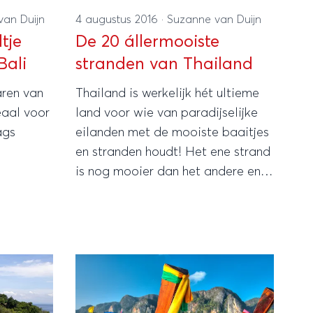
van Duijn
4 augustus 2016
·
Suzanne van Duijn
tje
De 20 állermooiste
Bali
stranden van Thailand
aren van
Thailand is werkelijk hét ultieme
eaal voor
land voor wie van paradijselijke
ags
eilanden met de mooiste baaitjes
en stranden houdt! Het ene strand
is nog mooier dan het andere en
daarom heeft Rondreis.nl dé
ultieme Thailand strand gids voor
je: Dit zijn de 20 mooiste Thaise
stranden!