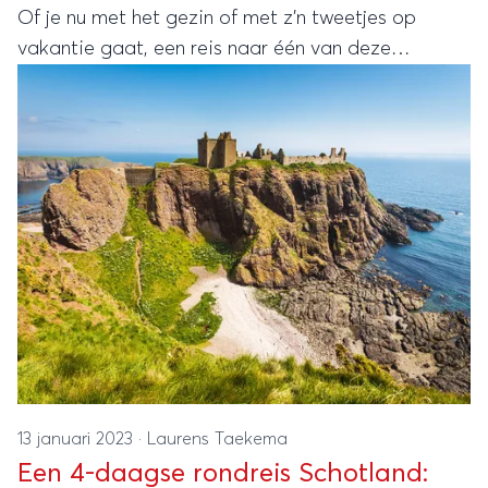
Of je nu met het gezin of met z’n tweetjes op
vakantie gaat, een reis naar één van deze
bestemmingen betekent indrukwekkende natuur,
prachtige fjorden of zelfs vulkanen en geisers.
13 januari 2023
·
Laurens Taekema
Een 4-daagse rondreis Schotland: