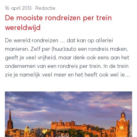
16 april 2013
·
Redactie
De mooiste rondreizen per trein
wereldwijd
De wereld rondreizen … dat kan op allerlei
manieren. Zelf per (huur)auto een rondreis maken,
geeft je veel vrijheid, maar denk ook eens aan het
ondernemen van een rondreis per trein. In de trein
zie je namelijk veel meer en het heeft ook wel iets
bijzonders, zo’n rijdende hotelkamer.
Onderstaande treinreizen worden tot de mooiste
van de wereld gerekend.