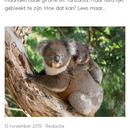
maanden oude giraffe uit Tanzania. Haar huid lijkt
gebleekt te zijn. Hoe dat kan? Lees maar...
13 november 2015
·
Redactie