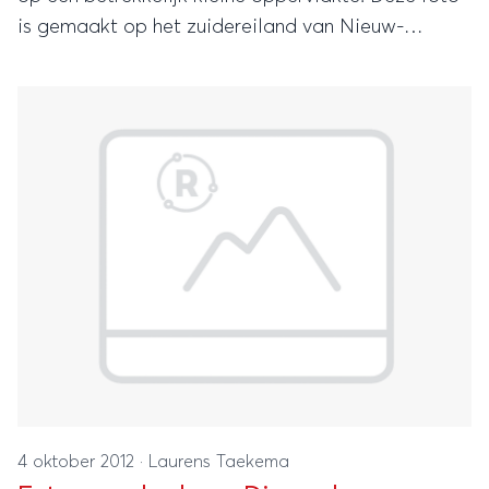
is gemaakt op het zuidereiland van Nieuw-
Zeeland, op het Otago schiereiland. Dit
schiereiland vlakbij Dunedinzit vol met mooie
vogels en ook pinguïns. Ideaal voor een dagtripje!
4 oktober 2012
·
Laurens Taekema