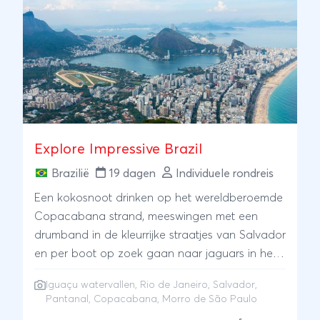
reuzenmiereneters, tapirs en zelfs de
jaguar.Uiteraard mogen ook de beroemde
Iguaçu-watervallen niet ontbreken. U bezoekt
zowel de Braziliaanse als de Argentijnse zijde
en ervaart de immense kracht van dit
natuurwonder vanuit verschillende
perspectieven.De reis wordt afgesloten met een
perfecte combinatie van stad en strand. Eerst
Explore Impressive Brazil
ontdekt u de iconische bezienswaardigheden
van Rio de Janeiro, waarna u enkele dagen
Brazilië
19 dagen
Individuele rondreis
ontspant op het tropische eiland Ilha Grande,
Een kokosnoot drinken op het wereldberoemde
waar autovrije stranden, groene bergen en
Copacabana strand, meeswingen met een
helderblauw water zorgen voor een
drumband in de kleurrijke straatjes van Salvador
onvergetelijke afsluiting van uw Brazilië-
en per boot op zoek gaan naar jaguars in het
avontuur.
grootste wetlandgebied van de wereld; deze
Iguaçu watervallen
,
Rio de Janeiro
,
Salvador
,
reis laat u het beste van Brazilië zien. Bruisende
Pantanal
, Copacabana, Morro de São Paulo
steden zoals Rio de Janeiro en Salvador de