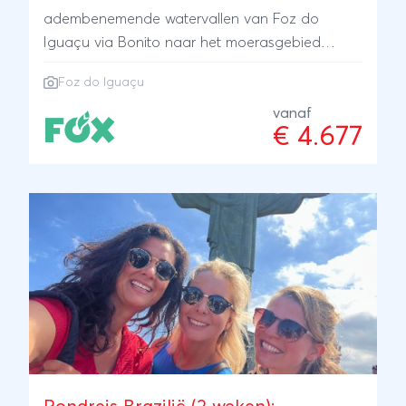
adembenemende watervallen van Foz do
Iguaçu via Bonito naar het moerasgebied
Pantanal waar je verblijft in een comfortabele
Foz do Iguaçu
fazenda. Sluit jouw reis af op het strand van
het tropische eiland Ilha Grande. Een reis vol
vanaf
€ 4.677
swingende momenten, Portugese koloniale
architectuur en natuurwonderen.