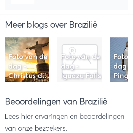
Meer blogs over Brazilië
Foto van de
Foto van de
Foto 
dag -
dag -
dag -
Christus de
Iguazu Falls
Pingu
Verlosser in
Nieu
Rio de
Zeela
Beoordelingen van Brazilië
Janeiro
Lees hier ervaringen en beoordelingen
van onze bezoekers.