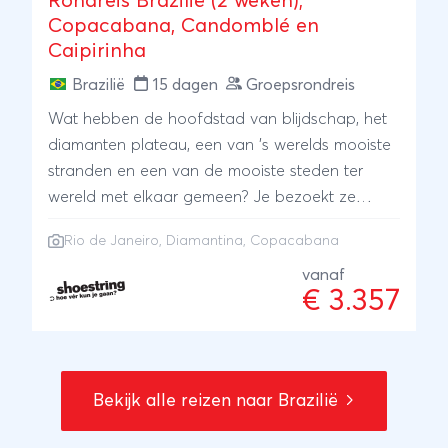
Rondreis Brazilië (2 weken);
Copacabana, Candomblé en
Caipirinha
Brazilië
15 dagen
Groepsrondreis
Wat hebben de hoofdstad van blijdschap, het
diamanten plateau, een van ’s werelds mooiste
stranden en een van de mooiste steden ter
wereld met elkaar gemeen? Je bezoekt ze
allemaal tijdens deze rondreis door Brazilië! En
Rio de Janeiro
, Diamantina, Copacabana
niet alleen dat. Tijdens deze boeiende reis kun
je ook nog leren sambadansen en
vanaf
€ 3.357
strandvoetballen, de geheimen van capoeira en
candomblé doorgronden en natuurlijk
ongekend mooie foto’s maken. Klinkt dat als
een reis die op jouw bucketlist thuishoort? Lees
Bekijk alle reizen naar Brazilië
dan snel verder!