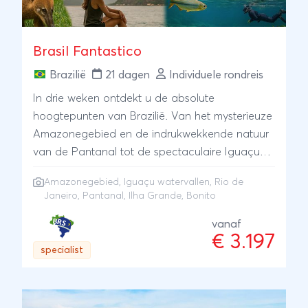
Brasil Fantastico
Brazilië
21 dagen
Individuele rondreis
In drie weken ontdekt u de absolute
hoogtepunten van Brazilië. Van het mysterieuze
Amazonegebied en de indrukwekkende natuur
van de Pantanal tot de spectaculaire Iguaçu-
watervallen, de bruisende energie van Rio de
Amazonegebied
,
Iguaçu watervallen
,
Rio de
Janeiro en de ontspannen stranden van Ilha
Janeiro
,
Pantanal
,
Ilha Grande
,
Bonito
Grande.Tijdens deze complete rondreis verblijft
u midden in het Amazonewoud, snorkelt u in de
vanaf
€ 3.197
kristalheldere rivieren van Bonito en gaat u op
specialist
safari in de Pantanal, een van de beste
gebieden ter wereld om wildlife te spotten. Met
een beetje geluk ziet u hier capibara's,