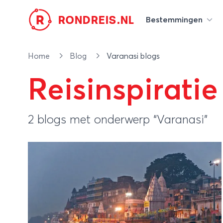
R
RONDREIS.NL
Bestemmingen
Home
Blog
Varanasi blogs
Reisinspiratie
2 blogs met onderwerp “Varanasi”