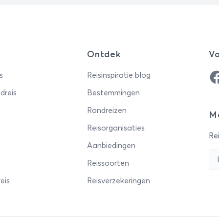
Ontdek
Vo
Fa
s
Reisinspiratie blog
dreis
Bestemmingen
Rondreizen
Me
Reisorganisaties
Rei
Aanbiedingen
Reissoorten
eis
Reisverzekeringen