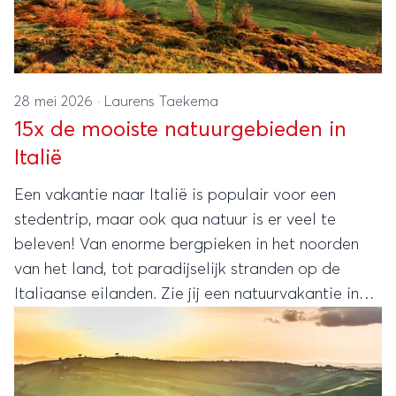
28 mei 2026
·
Laurens Taekema
15x de mooiste natuurgebieden in
Italië
Een vakantie naar Italië is populair voor een
stedentrip, maar ook qua natuur is er veel te
beleven! Van enorme bergpieken in het noorden
van het land, tot paradijselijk stranden op de
Italiaanse eilanden. Zie jij een natuurvakantie in
Italië wel zitten? Dan hebben we alvast 15 hele
bijzondere plekjes voor je op een rij gezet.