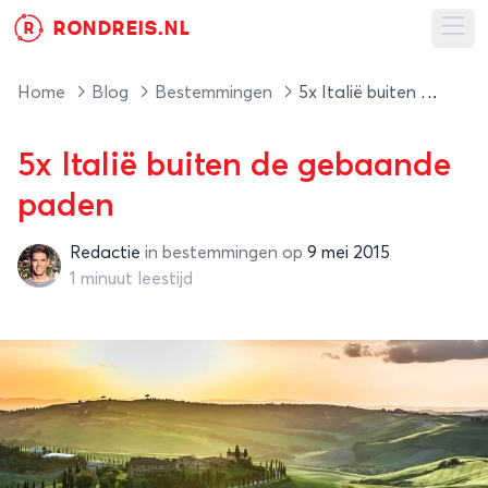
RONDREIS.NL
R
Ope
Home
Blog
Bestemmingen
5x Italië buiten de gebaande paden
5x Italië buiten de gebaande
paden
Redactie
in
bestemmingen
op
9 mei 2015
Redactie
1 minuut leestijd