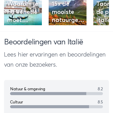
Waarom je
15x de
Taorm
nu Venetië
mooiste
de pe
moet
natuurgebieden
Itali
bezoeken!
in Italië
best
Beoordelingen van Italië
Lees hier ervaringen en beoordelingen
van onze bezoekers.
Natuur & omgeving
8.2
Cultuur
8.5