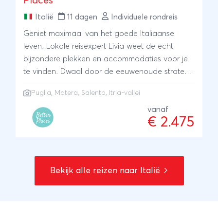
Places
Italië
11 dagen
Individuele rondreis
Geniet maximaal van het goede Italiaanse
leven. Lokale reisexpert Livia weet de echt
bijzondere plekken en accommodaties voor je
te vinden. Dwaal door de eeuwenoude straten
van Matera en verken de paradijselijke stranden
Puglia
, Matera, Salento, Itria-vallei
van Salento. Ook kan je een zeiltocht maken.
Je sluit de reis af op het Italiaanse platteland in
vanaf
€ 2.475
de Itria-vallei. Natuurlijk is ook alle gelegenheid
om van de lokale keuken te genieten.
ANVR/SGR
Bekijk alle reizen naar Italië