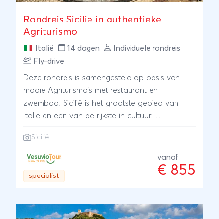
Rondreis Sicilie in authentieke
Agriturismo
Italië
14 dagen
Individuele rondreis
Fly-drive
Deze rondreis is samengesteld op basis van
mooie Agriturismo's met restaurant en
zwembad. Sicilië is het grootste gebied van
Italië en een van de rijkste in cultuur:
uitstekende typische en unieke gerechten,
Sicilië
indrukwekkende archeologische vindplaatsen
en lange zandstranden. Maatwerk rondreizen
vanaf
€ 855
door Italië: authentieke vakanties weg van het
specialist
massatoerisme. Persoonlijk geselecteerde
hotels, topkwaliteit voor een betaalbare prijs, en
altijd beschikbare klantenservice. Neem contact
met ons op voor een compleet aanbod met