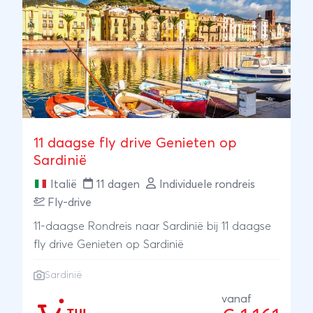
vlucht en huurauto te ontvangen. De Tour kan
naar wens worden aangepast.
11 daagse fly drive Genieten op
Sardinië
Italië
11 dagen
Individuele rondreis
Fly-drive
11-daagse Rondreis naar Sardinië bij 11 daagse
fly drive Genieten op Sardinië
Sardinië
vanaf