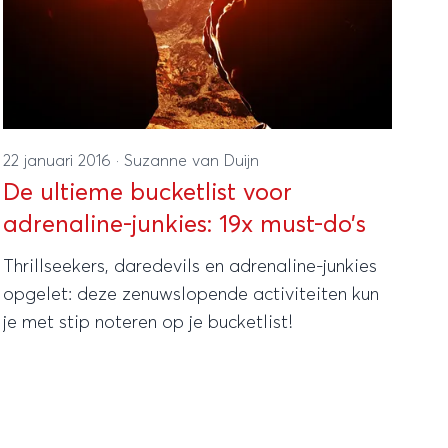
22 januari 2016
·
Suzanne van Duijn
De ultieme bucketlist voor
adrenaline-junkies: 19x must-do’s
Thrillseekers, daredevils en adrenaline-junkies
opgelet: deze zenuwslopende activiteiten kun
je met stip noteren op je bucketlist!