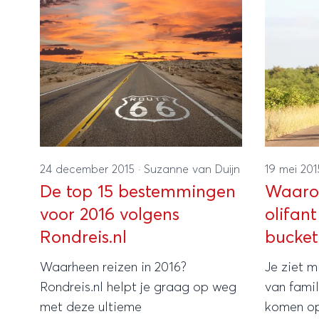
24 december 2015
·
Suzanne van Duijn
19 mei 20
De top 15 bestemmingen
Waarom
voor 2016 volgens
olifant
Rondreis.nl
Waarheen reizen in 2016?
Je ziet m
Rondreis.nl helpt je graag op weg
van famil
met deze ultieme
komen op