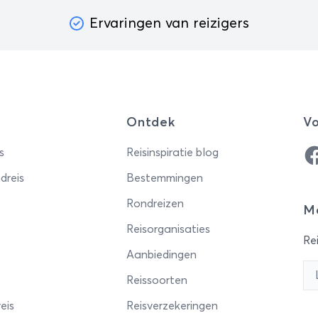
Ervaringen van reizigers
Ontdek
Vo
Fa
s
Reisinspiratie blog
dreis
Bestemmingen
Rondreizen
Me
Reisorganisaties
Rei
Aanbiedingen
Reissoorten
eis
Reisverzekeringen