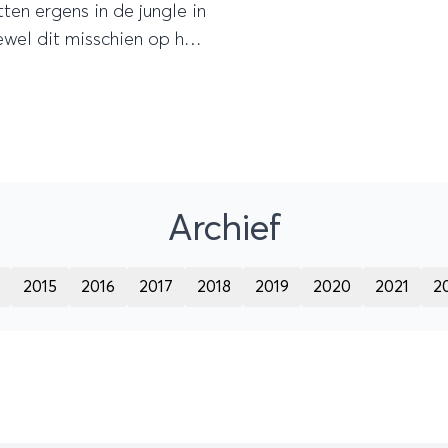
itten ergens in de jungle in
wel dit misschien op het
ezicht een mooie ervaring
rtellen we je hier waarom je
l NIET aan je bucketlist
 voegen.
Archief
2015
2016
2017
2018
2019
2020
2021
2