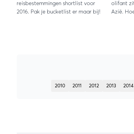
reisbestemmingen shortlist voor
olifant z
2016. Pak je bucketlist er maar bij!
Azië. Hoe
eerste g
lijkt, ve
dit voora
toe moet
2010
2011
2012
2013
2014