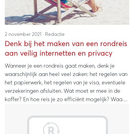
2 november 2021
·
Redactie
Denk bij het maken van een rondreis
aan veilig internetten en privacy
Wanneer je een rondreis gaat maken, denk je
waarschijnlijk aan heel veel zaken: het regelen van
het papierwerk, het regelen van je visa, eventuele
verzekeringen afsluiten. Wat moet er mee in de
koffer? En hoe reis je zo efficiënt mogelijk? Waar
je waarschijnlijk niet aan denkt, is of je wel veilig
internet in een ander land, en hoe het met je
privacy is gesteld. Dat is tegenwoordig juist heel
belangrijk, om even bij stil te staan.