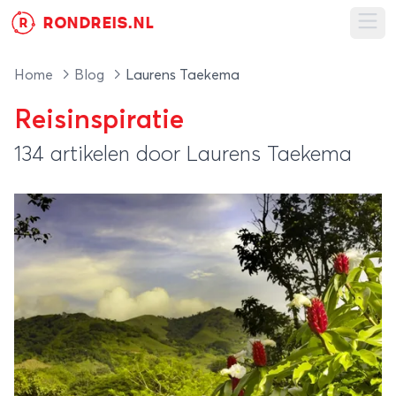
RONDREIS.NL
R
Ope
Home
Blog
Laurens Taekema
Reisinspiratie
134 artikelen door Laurens Taekema