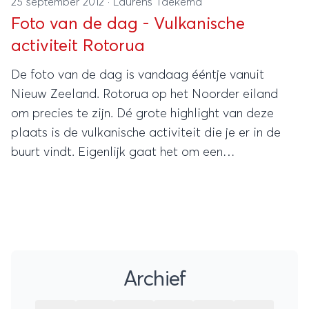
25 september 2012
·
Laurens Taekema
Foto van de dag - Vulkanische
activiteit Rotorua
De foto van de dag is vandaag ééntje vanuit
Nieuw Zeeland. Rotorua op het Noorder eiland
om precies te zijn. Dé grote highlight van deze
plaats is de vulkanische activiteit die je er in de
buurt vindt. Eigenlijk gaat het om een
"geothermisch" gebied. Je vindt er geisers, vijvers
met mooie kleuren en een lekkere zwavelgeur.
Archief