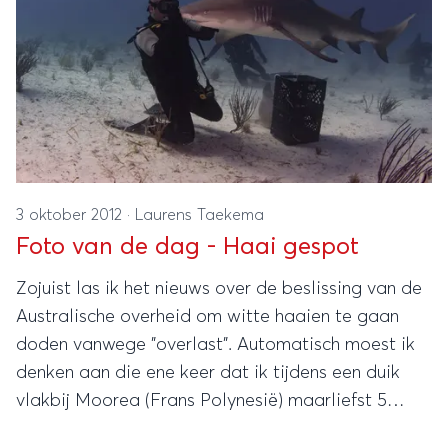
3 oktober 2012
·
Laurens Taekema
Foto van de dag - Haai gespot
Zojuist las ik het nieuws over de beslissing van de
Australische overheid om witte haaien te gaan
doden vanwege "overlast". Automatisch moest ik
denken aan die ene keer dat ik tijdens een duik
vlakbij Moorea (Frans Polynesië) maarliefst 5
citroenhaaien om me heen had zwemmen!