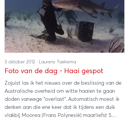
3 oktober 2012
·
Laurens Taekema
Foto van de dag - Haai gespot
Zojuist las ik het nieuws over de beslissing van de
Australische overheid om witte haaien te gaan
doden vanwege "overlast". Automatisch moest ik
denken aan die ene keer dat ik tijdens een duik
vlakbij Moorea (Frans Polynesië) maarliefst 5
citroenhaaien om me heen had zwemmen!